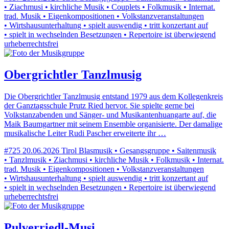
• Ziachmusi • kirchliche Musik • Couplets • Folkmusik • Internat.
trad. Musik • Eigenkompositionen • Volkstanzveranstaltungen
• Wirtshausunterhaltung • spielt auswendig • tritt konzertant auf
• spielt in wechselnden Besetzungen • Repertoire ist überwiegend
urheberrechtsfrei
Obergrichtler Tanzlmusig
Die Obergrichtler Tanzlmusig entstand 1979 aus dem Kollegenkreis
der Ganztagsschule Prutz Ried hervor. Sie spielte gerne bei
Volkstanzabenden und Sänger- und Musikantenhuangarte auf, die
Maik Baumgartner mit seinem Ensemble organisierte. Der damalige
musikalische Leiter Rudi Pascher erweiterte ihr …
#725
20.06.2026
Tirol
Blasmusik • Gesangsgruppe • Saitenmusik
• Tanzlmusik • Ziachmusi • kirchliche Musik • Folkmusik • Internat.
trad. Musik • Eigenkompositionen • Volkstanzveranstaltungen
• Wirtshausunterhaltung • spielt auswendig • tritt konzertant auf
• spielt in wechselnden Besetzungen • Repertoire ist überwiegend
urheberrechtsfrei
Pulverriedl-Musi