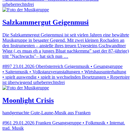
urheberrechtsfrei
Salzkammergut Geigenmusi
Die Salzkammergut Geigenmusi ist seit vielen Jahren eine bewährte
Musikgruppe in besagter Gegend. Mit zwei kleinen Rochaden an
den Instrumenten – anstelle ihres treuen Urgesteins Gschwandtner
Wigg („es muas eh a junges Bluat nachkemma” sagt der 87-jährige)
tritt "Nachwuchs"– hat sich nun …
#897
23.01.2026
Oberösterreich
Geigenmusik • Gesangsgruppe
• Saitenmusik • Volkstanzveranstaltungen • Wirtshausunterhaltung
• spielt auswendig • spielt in wechselnden Besetzungen • Repertoire
ist überwiegend urheberrechtsfrei
Moonlight Crisis
handgemachte Gute-Laune-Musik aus Franken
#961
29.01.2026
Franken
Gesangsgruppe • Folkmusik • Internat.
trad. Musik