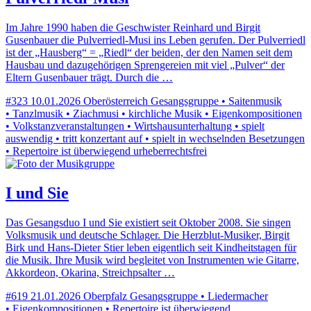
Im Jahre 1990 haben die Geschwister Reinhard und Birgit
Gusenbauer die Pulverriedl-Musi ins Leben gerufen. Der Pulverriedl
ist der „Hausberg“ = „Riedl“ der beiden, der den Namen seit dem
Hausbau und dazugehörigen Sprengereien mit viel „Pulver“ der
Eltern Gusenbauer trägt. Durch die …
#323
10.01.2026
Oberösterreich
Gesangsgruppe • Saitenmusik
• Tanzlmusik • Ziachmusi • kirchliche Musik • Eigenkompositionen
• Volkstanzveranstaltungen • Wirtshausunterhaltung • spielt
auswendig • tritt konzertant auf • spielt in wechselnden Besetzungen
• Repertoire ist überwiegend urheberrechtsfrei
I und Sie
Das Gesangsduo I und Sie existiert seit Oktober 2008. Sie singen
Volksmusik und deutsche Schlager. Die Herzblut-Musiker, Birgit
Birk und Hans-Dieter Stier leben eigentlich seit Kindheitstagen für
die Musik. Ihre Musik wird begleitet von Instrumenten wie Gitarre,
Akkordeon, Okarina, Streichpsalter …
#619
21.01.2026
Oberpfalz
Gesangsgruppe • Liedermacher
• Eigenkompositionen • Repertoire ist überwiegend