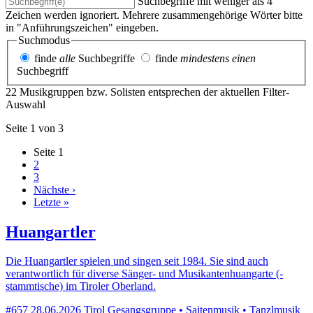
Suchbegriffe mit weniger als 4
Zeichen werden ignoriert. Mehrere zusammengehörige Wörter bitte
in "Anführungszeichen" eingeben.
Suchmodus
finde
alle
Suchbegriffe
finde
mindestens einen
Suchbegriff
22 Musikgruppen bzw. Solisten entsprechen der aktuellen Filter-
Auswahl
Seite 1 von 3
Seite
1
2
3
Nächste ›
Letzte »
Huangartler
Die Huangartler spielen und singen seit 1984. Sie sind auch
verantwortlich für diverse Sänger- und Musikantenhuangarte (-
stammtische) im Tiroler Oberland.
#657
28.06.2026
Tirol
Gesangsgruppe • Saitenmusik • Tanzlmusik