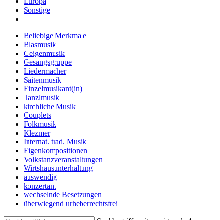
Europa
Sonstige
Beliebige Merkmale
Blasmusik
Geigenmusik
Gesangsgruppe
Liedermacher
Saitenmusik
Einzelmusikant(in)
Tanzlmusik
kirchliche Musik
Couplets
Folkmusik
Klezmer
Internat. trad. Musik
Eigenkompositionen
Volkstanzveranstaltungen
Wirtshausunterhaltung
auswendig
konzertant
wechselnde Besetzungen
überwiegend urheberrechtsfrei