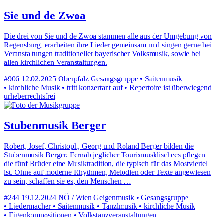
Sie und de Zwoa
Die drei von Sie und de Zwoa stammen alle aus der Umgebung von
Regensburg, erarbeiten ihre Lieder gemeinsam und singen gerne bei
Veranstaltungen traditioneller bayerischer Volksmusik, sowie bei
allen kirchlichen Veranstaltungen.
#906
12.02.2025
Oberpfalz
Gesangsgruppe • Saitenmusik
• kirchliche Musik • tritt konzertant auf • Repertoire ist überwiegend
urheberrechtsfrei
Stubenmusik Berger
Robert, Josef, Christoph, Georg und Roland Berger bilden die
Stubenmusik Berger. Fernab jeglicher Tourismusklischees pflegen
die fünf Brüder eine Musiktradition, die typisch für das Mostviertel
ist. Ohne auf moderne Rhythmen, Melodien oder Texte angewiesen
zu sein, schaffen sie es, den Menschen …
#244
19.12.2024
NÖ / Wien
Geigenmusik • Gesangsgruppe
• Liedermacher • Saitenmusik • Tanzlmusik • kirchliche Musik
• Eigenkompositionen • Volkstanzveranstaltungen