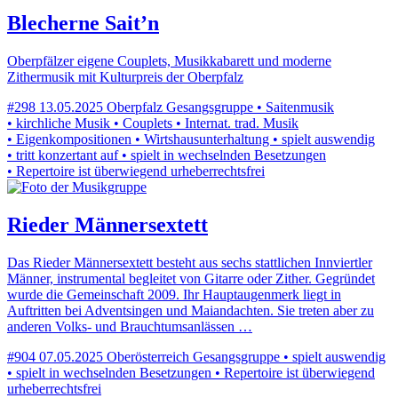
Blecherne Sait’n
Oberpfälzer eigene Couplets, Musikkabarett und moderne
Zithermusik mit Kulturpreis der Oberpfalz
#298
13.05.2025
Oberpfalz
Gesangsgruppe • Saitenmusik
• kirchliche Musik • Couplets • Internat. trad. Musik
• Eigenkompositionen • Wirtshausunterhaltung • spielt auswendig
• tritt konzertant auf • spielt in wechselnden Besetzungen
• Repertoire ist überwiegend urheberrechtsfrei
Rieder Männersextett
Das Rieder Männersextett besteht aus sechs stattlichen Innviertler
Männer, instrumental begleitet von Gitarre oder Zither. Gegründet
wurde die Gemeinschaft 2009. Ihr Hauptaugenmerk liegt in
Auftritten bei Adventsingen und Maiandachten. Sie treten aber zu
anderen Volks- und Brauchtumsanlässen …
#904
07.05.2025
Oberösterreich
Gesangsgruppe • spielt auswendig
• spielt in wechselnden Besetzungen • Repertoire ist überwiegend
urheberrechtsfrei