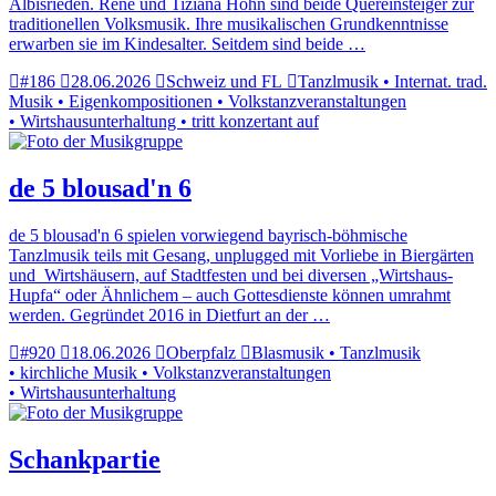
Albisrieden. René und Tiziana Höhn sind beide Quereinsteiger zur
traditionellen Volksmusik. Ihre musikalischen Grundkenntnisse
erwarben sie im Kindesalter. Seitdem sind beide …
#186
28.06.2026
Schweiz und FL
Tanzlmusik • Internat. trad.
Musik • Eigenkompositionen • Volkstanzveranstaltungen
• Wirtshausunterhaltung • tritt konzertant auf
de 5 blousad'n 6
de 5 blousad'n 6 spielen vorwiegend bayrisch-böhmische
Tanzlmusik teils mit Gesang, unplugged mit Vorliebe in Biergärten
und Wirtshäusern, auf Stadtfesten und bei diversen „Wirtshaus-
Hupfa“ oder Ähnlichem – auch Gottesdienste können umrahmt
werden. Gegründet 2016 in Dietfurt an der …
#920
18.06.2026
Oberpfalz
Blasmusik • Tanzlmusik
• kirchliche Musik • Volkstanzveranstaltungen
• Wirtshausunterhaltung
Schankpartie