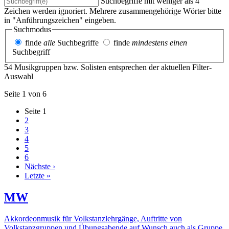
Suchbegriffe mit weniger als 4
Zeichen werden ignoriert. Mehrere zusammengehörige Wörter bitte
in "Anführungszeichen" eingeben.
Suchmodus
finde
alle
Suchbegriffe
finde
mindestens einen
Suchbegriff
54 Musikgruppen bzw. Solisten entsprechen der aktuellen Filter-
Auswahl
Seite 1 von 6
Seite
1
2
3
4
5
6
Nächste ›
Letzte »
MW
Akkordeonmusik für Volkstanzlehrgänge, Auftritte von
Volkstanzgruppen und Übungsabende auf Wunsch auch als Gruppe