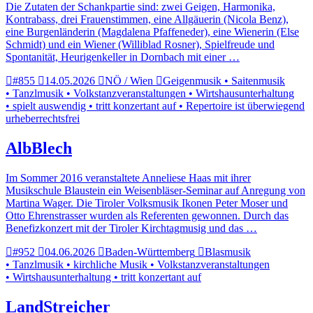
Die Zutaten der Schankpartie sind: zwei Geigen, Harmonika,
Kontrabass, drei Frauenstimmen, eine Allgäuerin (Nicola Benz),
eine Burgenländerin (Magdalena Pfaffeneder), eine Wienerin (Else
Schmidt) und ein Wiener (Williblad Rosner), Spielfreude und
Spontanität, Heurigenkeller in Dornbach mit einer …
#855
14.05.2026
NÖ / Wien
Geigenmusik • Saitenmusik
• Tanzlmusik • Volkstanzveranstaltungen • Wirtshausunterhaltung
• spielt auswendig • tritt konzertant auf • Repertoire ist überwiegend
urheberrechtsfrei
AlbBlech
Im Sommer 2016 veranstaltete Anneliese Haas mit ihrer
Musikschule Blaustein ein Weisenbläser-Seminar auf Anregung von
Martina Wager. Die Tiroler Volksmusik Ikonen Peter Moser und
Otto Ehrenstrasser wurden als Referenten gewonnen. Durch das
Benefizkonzert mit der Tiroler Kirchtagmusig und das …
#952
04.06.2026
Baden-Württemberg
Blasmusik
• Tanzlmusik • kirchliche Musik • Volkstanzveranstaltungen
• Wirtshausunterhaltung • tritt konzertant auf
LandStreicher