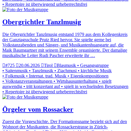
• Repertoire ist überwiegend urheberrechtsfrei
Obergrichtler Tanzlmusig
Die Obergrichtler Tanzlmusig entstand 1979 aus dem Kollegenkreis
der Ganztagsschule Prutz Ried hervor. Sie spielte gerne bei
Volkstanzabenden und Sänger- und Musikantenhuangarte auf, die
Maik Baumgartner mit seinem Ensemble organisierte. Der damalige
musikalische Leiter Rudi Pascher erweiterte ihr …
#725
20.06.2026
Tirol
Blasmusik • Gesangsgruppe
• Saitenmusik • Tanzlmusik • Ziachmusi • kirchliche Musik
• Folkmusik • Internat. trad. Musik • Eigenkompositionen
• Volkstanzveranstaltungen • Wirtshausunterhaltung • spielt
auswendig • tritt konzertant auf • spielt in wechselnden Besetzungen
• Repertoire ist überwiegend urheberrechtsfrei
Örgeler vom Rossacker
Zuerst die Vorgeschichte. Der Formationsname bezieht sich auf den
Wohnort der Musikanten, die Rossackerstrasse in Zürich-