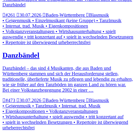
Danzbändel
#261
30.07.2026
Baden-Württemberg
Blasmusik
• Geigenmusik • Einzelmusikant (keine Gruppe) • Tanzlmusik
• Internat. trad. Musik • Eigenkompositionen
• Volkstanzveranstaltungen • Wirtshausunterhaltung • spielt
auswendig • tritt konzertant auf • spielt in wechselnden Besetzungen
• Repertoire ist überwiegend urheberrechtsfrei
Danzbändel
Danzbändel – das sind 4 Musikanten, die aus Baden und
Württemberg stammen und sich der Herausforderung stellen,
traditionelle, überlieferte Musik zu pflegen und lebendig zu erhalten,
wie sie früher auf den Tanzböden im ganzen Land zu hören war.
Bei einer Volkstanzbegegnung 2002 in einer …
#473
30.07.2026
Baden-Württemberg
Blasmusik
• Geigenmusik • Tanzlmusik • Internat. trad. Musik
• Eigenkompositionen • Volkstanzveranstaltungen
• Wirtshausunterhaltung • spielt auswendig • tritt konzertant auf
• spielt in wechselnden Besetzungen • Repertoire ist überwiegend
urheberrechtsfrei