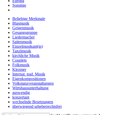
Europa
Sonstige
Beliebige Merkmale
Blasmusik
Geigenmusik
Gesangsgruppe
Liedermacher
Saitenmusik
Einzelmusikant(in)
Tanzlmusik
kirchliche Musik
Couplets
Folkmusik
Klezmer
Internat. trad. Musik
Eigenkompositionen
Volkstanzveranstaltungen
Wirtshausunterhaltung
auswendig
konzertant
wechselnde Besetzungen
überwiegend urheberrechtsfrei