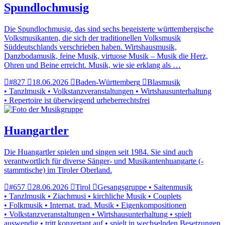
Spundlochmusig
Die Spundlochmusig, das sind sechs begeisterte württembergische
Volksmusikanten, die sich der traditionellen Volksmusik
Süddeutschlands verschrieben haben. Wirtshausmusik,
Danzbodamusik, feine Musik, virtuose Musik – Musik die Herz,
Ohren und Beine erreicht. Musik, wie sie erklang als …
#827
18.06.2026
Baden-Württemberg
Blasmusik
• Tanzlmusik • Volkstanzveranstaltungen • Wirtshausunterhaltung
• Repertoire ist überwiegend urheberrechtsfrei
Huangartler
Die Huangartler spielen und singen seit 1984. Sie sind auch
verantwortlich für diverse Sänger- und Musikantenhuangarte (-
stammtische) im Tiroler Oberland.
#657
28.06.2026
Tirol
Gesangsgruppe • Saitenmusik
• Tanzlmusik • Ziachmusi • kirchliche Musik • Couplets
• Folkmusik • Internat. trad. Musik • Eigenkompositionen
• Volkstanzveranstaltungen • Wirtshausunterhaltung • spielt
auswendig • tritt konzertant auf • spielt in wechselnden Besetzungen