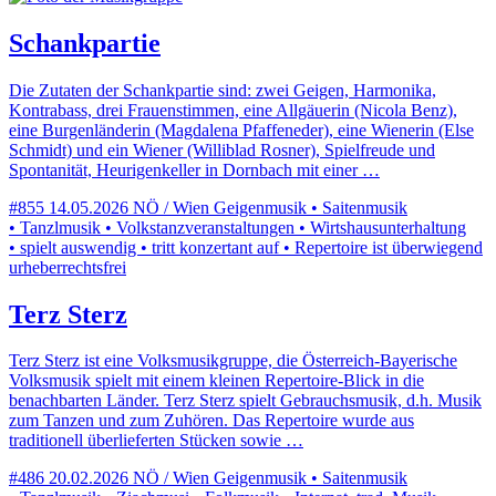
Schankpartie
Die Zutaten der Schankpartie sind: zwei Geigen, Harmonika,
Kontrabass, drei Frauenstimmen, eine Allgäuerin (Nicola Benz),
eine Burgenländerin (Magdalena Pfaffeneder), eine Wienerin (Else
Schmidt) und ein Wiener (Williblad Rosner), Spielfreude und
Spontanität, Heurigenkeller in Dornbach mit einer …
#855
14.05.2026
NÖ / Wien
Geigenmusik • Saitenmusik
• Tanzlmusik • Volkstanzveranstaltungen • Wirtshausunterhaltung
• spielt auswendig • tritt konzertant auf • Repertoire ist überwiegend
urheberrechtsfrei
Terz Sterz
Terz Sterz ist eine Volksmusikgruppe, die Österreich-Bayerische
Volksmusik spielt mit einem kleinen Repertoire-Blick in die
benachbarten Länder. Terz Sterz spielt Gebrauchsmusik, d.h. Musik
zum Tanzen und zum Zuhören. Das Repertoire wurde aus
traditionell überlieferten Stücken sowie …
#486
20.02.2026
NÖ / Wien
Geigenmusik • Saitenmusik