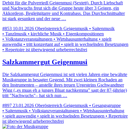
Debüt für die Pulverriedl Geigenmusi (Sextett). Durch Liebschaft
und Nachwuchs freut sich die Gruppe heute über 3 Geigen, ein
Akkordeon, Begleitgitarre und Kontrabass. Das Durchschnittsalter
ist stark gesunken und der neue …
#853
10.01.2026
Oberösterreich
Geigenmusik • Saitenmusik
• Tanzlmusik • kirchliche Musik • Eigenkompositionen
• Volkstanzveranstaltungen • Wirtshausunterhaltung • spielt
auswendig • tritt konzertant auf • spielt in wechselnden Besetzungen
• Repertoire ist überwiegend urheberrechtsfrei
Salzkammergut Geigenmusi
Die Salzkammergut Geigenmusi ist seit vielen Jahren eine bewährte
Musikgruppe in besagter Gegend. Mit zwei kleinen Rochaden an
den Instrumenten – anstelle ihres treuen Urgesteins Gschwandtner
Wigg („es muas eh a junges Bluat nachkemma” sagt der 87-jährige)
tritt "Nachwuchs"– hat sich nun …
#897
23.01.2026
Oberösterreich
Geigenmusik • Gesangsgruppe
• Saitenmusik • Volkstanzveranstaltungen • Wirtshausunterhaltung
• spielt auswendig • spielt in wechselnden Besetzungen • Repertoire
ist überwiegend urheberrechtsfrei