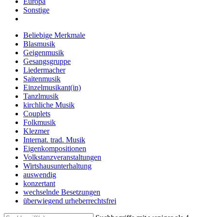
Europa
Sonstige
Beliebige Merkmale
Blasmusik
Geigenmusik
Gesangsgruppe
Liedermacher
Saitenmusik
Einzelmusikant(in)
Tanzlmusik
kirchliche Musik
Couplets
Folkmusik
Klezmer
Internat. trad. Musik
Eigenkompositionen
Volkstanzveranstaltungen
Wirtshausunterhaltung
auswendig
konzertant
wechselnde Besetzungen
überwiegend urheberrechtsfrei