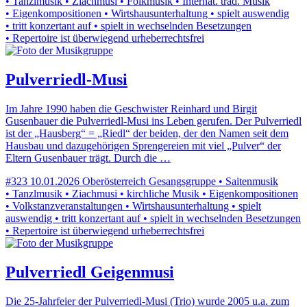
• Tanzlmusik • Ziachmusi • Folkmusik • Internat. trad. Musik
• Eigenkompositionen • Wirtshausunterhaltung • spielt auswendig
• tritt konzertant auf • spielt in wechselnden Besetzungen
• Repertoire ist überwiegend urheberrechtsfrei
Pulverriedl-Musi
Im Jahre 1990 haben die Geschwister Reinhard und Birgit
Gusenbauer die Pulverriedl-Musi ins Leben gerufen. Der Pulverriedl
ist der „Hausberg“ = „Riedl“ der beiden, der den Namen seit dem
Hausbau und dazugehörigen Sprengereien mit viel „Pulver“ der
Eltern Gusenbauer trägt. Durch die …
#323
10.01.2026
Oberösterreich
Gesangsgruppe • Saitenmusik
• Tanzlmusik • Ziachmusi • kirchliche Musik • Eigenkompositionen
• Volkstanzveranstaltungen • Wirtshausunterhaltung • spielt
auswendig • tritt konzertant auf • spielt in wechselnden Besetzungen
• Repertoire ist überwiegend urheberrechtsfrei
Pulverriedl Geigenmusi
Die 25-Jahrfeier der Pulverriedl-Musi (Trio) wurde 2005 u.a. zum