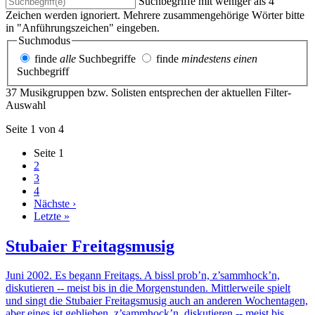
Suchbegriffe mit weniger als 4
Zeichen werden ignoriert. Mehrere zusammengehörige Wörter bitte
in "Anführungszeichen" eingeben.
Suchmodus
finde
alle
Suchbegriffe
finde
mindestens einen
Suchbegriff
37 Musikgruppen bzw. Solisten entsprechen der aktuellen Filter-
Auswahl
Seite 1 von 4
Seite
1
2
3
4
Nächste ›
Letzte »
Stubaier Freitagsmusig
Juni 2002. Es begann Freitags. A bissl prob’n, z’sammhock’n,
diskutieren -- meist bis in die Morgenstunden. Mittlerweile spielt
und singt die Stubaier Freitagsmusig auch an anderen Wochentagen,
aber eines ist geblieben, z’sammhock’n, diskutieren -- meist bis...