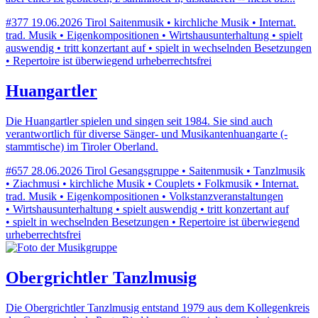
#377
19.06.2026
Tirol
Saitenmusik • kirchliche Musik • Internat.
trad. Musik • Eigenkompositionen • Wirtshausunterhaltung • spielt
auswendig • tritt konzertant auf • spielt in wechselnden Besetzungen
• Repertoire ist überwiegend urheberrechtsfrei
Huangartler
Die Huangartler spielen und singen seit 1984. Sie sind auch
verantwortlich für diverse Sänger- und Musikantenhuangarte (-
stammtische) im Tiroler Oberland.
#657
28.06.2026
Tirol
Gesangsgruppe • Saitenmusik • Tanzlmusik
• Ziachmusi • kirchliche Musik • Couplets • Folkmusik • Internat.
trad. Musik • Eigenkompositionen • Volkstanzveranstaltungen
• Wirtshausunterhaltung • spielt auswendig • tritt konzertant auf
• spielt in wechselnden Besetzungen • Repertoire ist überwiegend
urheberrechtsfrei
Obergrichtler Tanzlmusig
Die Obergrichtler Tanzlmusig entstand 1979 aus dem Kollegenkreis