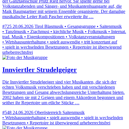
der Ganztagsschule Prutz Ried hervor. Sie spielte gerne bei
Volkstanzabenden und Sänger- und Musikantenhuangarte auf, die
Maik Baumgartner mit seinem Ensemble organisierte. Der damalige
musikalische Leiter Rudi Pascher erweiterte ihr …
#725
20.06.2026
Tirol
Blasmusik • Gesangsgruppe • Saitenmusik
• Tanzlmusik • Ziachmusi • kirchliche Musik • Folkmusik • Internat.
trad. Musik • Eigenkompositionen • Volkstanzveranstaltungen
• Wirtshausunterhaltung • spielt auswendig • tritt konzertant auf
• spielt in wechselnden Besetzungen • Repertoire ist überwiegend
urheberrechtsfrei
Innviertler Strudelgeiger
Die Innviertler Strudelgeiger sind vier Musikanten, die sich der
echten Volksmusik verschrieben haben und mit verschiedenen
Besetzungen und Gesang abwechslungsreiche Unterhaltung bieten.
2002 haben sie mit 2 Geigen und einem Akkordeon begonnen und
seither ihr Repertoire um etliche Stücke …
#548
24.06.2026
Oberösterreich
Saitenmusik
• Wirtshausunterhaltung • spielt auswendig • spielt in wechselnden
Besetzungen • Repertoire ist überwiegend urheberrechtsfrei