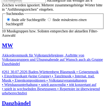
Suchbegriffe mit weniger als 4
Zeichen werden ignoriert. Mehrere zusammengehörige Wörter bitte
in "Anführungszeichen" eingeben.
Suchmodus
finde
alle
Suchbegriffe
finde
mindestens einen
Suchbegriff
10 Musikgruppen bzw. Solisten entsprechen der aktuellen Filter-
Auswahl
MW
Akkordeonmusik für Volkstanzlehrgänge, Auftritte von
Volkstanzgruppen und Übungsabende auf Wunsch auch als Gruppe
Danzbändel
#261
30.07.2026
Baden-Württemberg
Blasmusik • Geigenmusik
• Einzelmusikant (keine Gruppe) • Tanzlmusik • Internat. trad.
Musik • Eigenkompositionen • Volkstanzveranstaltungen
• Wirtshausunterhaltung • spielt auswendig • tritt konzertant auf
• spielt in wechselnden Besetzungen • Repertoire ist überwiegend
urheberrechtsfrei
Danzbändel