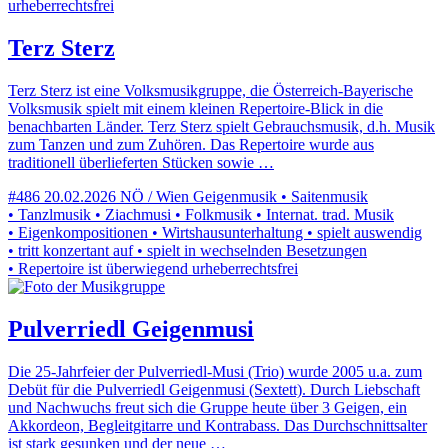
urheberrechtsfrei
Terz Sterz
Terz Sterz ist eine Volksmusikgruppe, die Österreich-Bayerische
Volksmusik spielt mit einem kleinen Repertoire-Blick in die
benachbarten Länder. Terz Sterz spielt Gebrauchsmusik, d.h. Musik
zum Tanzen und zum Zuhören. Das Repertoire wurde aus
traditionell überlieferten Stücken sowie …
#486
20.02.2026
NÖ / Wien
Geigenmusik • Saitenmusik
• Tanzlmusik • Ziachmusi • Folkmusik • Internat. trad. Musik
• Eigenkompositionen • Wirtshausunterhaltung • spielt auswendig
• tritt konzertant auf • spielt in wechselnden Besetzungen
• Repertoire ist überwiegend urheberrechtsfrei
Pulverriedl Geigenmusi
Die 25-Jahrfeier der Pulverriedl-Musi (Trio) wurde 2005 u.a. zum
Debüt für die Pulverriedl Geigenmusi (Sextett). Durch Liebschaft
und Nachwuchs freut sich die Gruppe heute über 3 Geigen, ein
Akkordeon, Begleitgitarre und Kontrabass. Das Durchschnittsalter
ist stark gesunken und der neue …