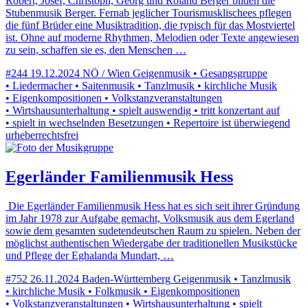
Robert, Josef, Christoph, Georg und Roland Berger bilden die
Stubenmusik Berger. Fernab jeglicher Tourismusklischees pflegen
die fünf Brüder eine Musiktradition, die typisch für das Mostviertel
ist. Ohne auf moderne Rhythmen, Melodien oder Texte angewiesen
zu sein, schaffen sie es, den Menschen …
#244
19.12.2024
NÖ / Wien
Geigenmusik • Gesangsgruppe
• Liedermacher • Saitenmusik • Tanzlmusik • kirchliche Musik
• Eigenkompositionen • Volkstanzveranstaltungen
• Wirtshausunterhaltung • spielt auswendig • tritt konzertant auf
• spielt in wechselnden Besetzungen • Repertoire ist überwiegend
urheberrechtsfrei
Egerländer Familienmusik Hess
Die Egerländer Familienmusik Hess hat es sich seit ihrer Gründung
im Jahr 1978 zur Aufgabe gemacht, Volksmusik aus dem Egerland
sowie dem gesamten sudetendeutschen Raum zu spielen. Neben der
möglichst authentischen Wiedergabe der traditionellen Musikstücke
und Pflege der Eghalanda Mundart, …
#752
26.11.2024
Baden-Württemberg
Geigenmusik • Tanzlmusik
• kirchliche Musik • Folkmusik • Eigenkompositionen
• Volkstanzveranstaltungen • Wirtshausunterhaltung • spielt