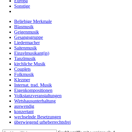
Europa
Sonstige
Beliebige Merkmale
Blasmusik
Geigenmusik
Gesangsgruppe
Liedermacher
Saitenmusik
Einzelmusikant(in)
Tanzlmusik
kirchliche Musik
Couplets
Folkmusik
Klezmer
Internat. trad. Musik
Eigenkompositionen
Volkstanzveranstaltungen
Wirtshausunterhaltung
auswendig
konzertant
wechselnde Besetzungen
überwiegend urheberrechtsfrei