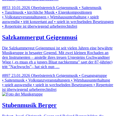
#853
10.01.2026
Oberösterreich
Geigenmusik • Saitenmusik
• Tanzlmusik • kirchliche Musik • Eigenkompositionen
• Volkstanzveranstaltungen • Wirtshausunterhaltung • spielt
auswendig • tritt konzertant auf • spielt in wechselnden Besetzungen
• Repertoire ist überwiegend urheberrechtsfrei
Salzkammergut Geigenmusi
Die Salzkammergut Geigenmusi ist seit vielen Jahren eine bewährte
Musikgruppe in besagter Gegend. Mit zwei kleinen Rochaden an
den Instrumenten – anstelle ihres treuen Urgesteins Gschwandtner
Wigg („es muas eh a junges Bluat nachkemma” sagt der 87-jährige)
tritt "Nachwuchs"– hat sich nun …
#897
23.01.2026
Oberösterreich
Geigenmusik • Gesangsgruppe
• Saitenmusik • Volkstanzveranstaltungen • Wirtshausunterhaltung
• spielt auswendig • spielt in wechselnden Besetzungen • Repertoire
ist überwiegend urheberrechtsfrei
Stubenmusik Berger