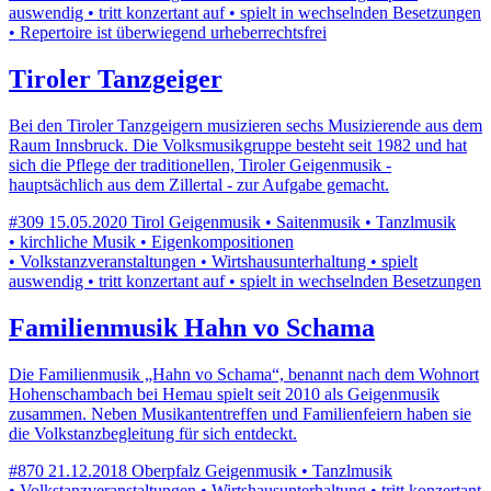
auswendig • tritt konzertant auf • spielt in wechselnden Besetzungen
• Repertoire ist überwiegend urheberrechtsfrei
Tiroler Tanzgeiger
Bei den Tiroler Tanzgeigern musizieren sechs Musizierende aus dem
Raum Innsbruck. Die Volksmusikgruppe besteht seit 1982 und hat
sich die Pflege der traditionellen, Tiroler Geigenmusik -
hauptsächlich aus dem Zillertal - zur Aufgabe gemacht.
#309
15.05.2020
Tirol
Geigenmusik • Saitenmusik • Tanzlmusik
• kirchliche Musik • Eigenkompositionen
• Volkstanzveranstaltungen • Wirtshausunterhaltung • spielt
auswendig • tritt konzertant auf • spielt in wechselnden Besetzungen
Familienmusik Hahn vo Schama
Die Familienmusik „Hahn vo Schama“, benannt nach dem Wohnort
Hohenschambach bei Hemau spielt seit 2010 als Geigenmusik
zusammen. Neben Musikantentreffen und Familienfeiern haben sie
die Volkstanzbegleitung für sich entdeckt.
#870
21.12.2018
Oberpfalz
Geigenmusik • Tanzlmusik
• Volkstanzveranstaltungen • Wirtshausunterhaltung • tritt konzertant