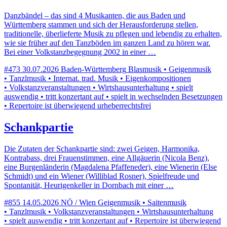
Danzbändel – das sind 4 Musikanten, die aus Baden und
Württemberg stammen und sich der Herausforderung stellen,
traditionelle, überlieferte Musik zu pflegen und lebendig zu erhalten,
wie sie früher auf den Tanzböden im ganzen Land zu hören war.
Bei einer Volkstanzbegegnung 2002 in einer …
#473
30.07.2026
Baden-Württemberg
Blasmusik • Geigenmusik
• Tanzlmusik • Internat. trad. Musik • Eigenkompositionen
• Volkstanzveranstaltungen • Wirtshausunterhaltung • spielt
auswendig • tritt konzertant auf • spielt in wechselnden Besetzungen
• Repertoire ist überwiegend urheberrechtsfrei
Schankpartie
Die Zutaten der Schankpartie sind: zwei Geigen, Harmonika,
Kontrabass, drei Frauenstimmen, eine Allgäuerin (Nicola Benz),
eine Burgenländerin (Magdalena Pfaffeneder), eine Wienerin (Else
Schmidt) und ein Wiener (Williblad Rosner), Spielfreude und
Spontanität, Heurigenkeller in Dornbach mit einer …
#855
14.05.2026
NÖ / Wien
Geigenmusik • Saitenmusik
• Tanzlmusik • Volkstanzveranstaltungen • Wirtshausunterhaltung
• spielt auswendig • tritt konzertant auf • Repertoire ist überwiegend