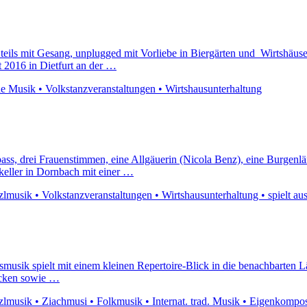
eils mit Gesang, unplugged mit Vorliebe in Biergärten und Wirtshäuse
2016 in Dietfurt an der …
he Musik • Volkstanzveranstaltungen • Wirtshausunterhaltung
ass, drei Frauenstimmen, eine Allgäuerin (Nicola Benz), eine Burgenlä
nkeller in Dornbach mit einer …
musik • Volkstanzveranstaltungen • Wirtshausunterhaltung • spielt ausw
ksmusik spielt mit einem kleinen Repertoire-Blick in die benachbarten
tücken sowie …
musik • Ziachmusi • Folkmusik • Internat. trad. Musik • Eigenkomposit