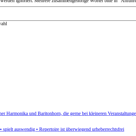
n werden ignoriert. Mehrere zusammengehörige Wörter bitte in "Anführ
wahl
er Harmonika und Baritonhorn, die gerne bei kleineren Veranstaltungen
 spielt auswendig • Repertoire ist überwiegend urheberrechtsfrei