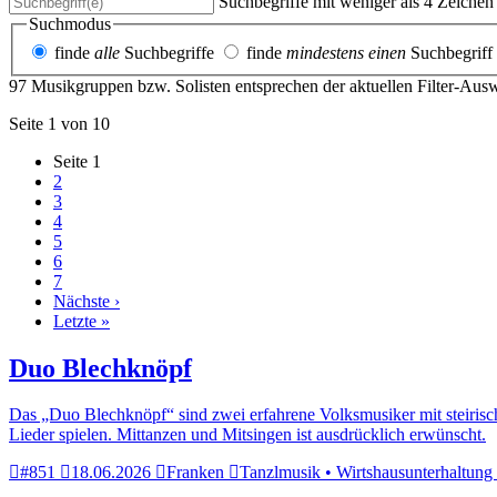
Suchbegriffe mit weniger als 4 Zeiche
Suchmodus
finde
alle
Suchbegriffe
finde
mindestens einen
Suchbegriff
97 Musikgruppen bzw. Solisten entsprechen der aktuellen Filter-Aus
Seite 1 von 10
Seite
1
2
3
4
5
6
7
Nächste ›
Letzte »
Duo Blechknöpf
Das „Duo Blechknöpf“ sind zwei erfahrene Volksmusiker mit steirisch
Lieder spielen. Mittanzen und Mitsingen ist ausdrücklich erwünscht.
#851
18.06.2026
Franken
Tanzlmusik • Wirtshausunterhaltung •