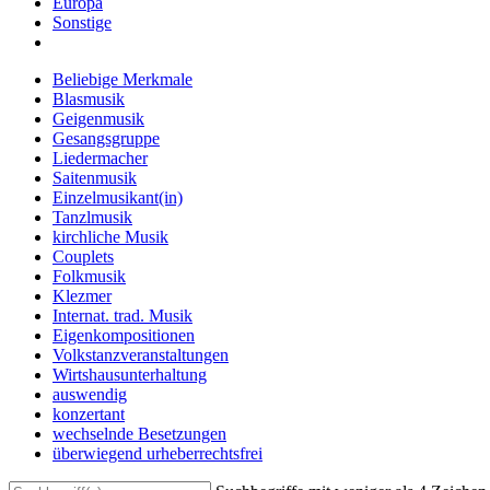
Europa
Sonstige
Beliebige Merkmale
Blasmusik
Geigenmusik
Gesangsgruppe
Liedermacher
Saitenmusik
Einzelmusikant(in)
Tanzlmusik
kirchliche Musik
Couplets
Folkmusik
Klezmer
Internat. trad. Musik
Eigenkompositionen
Volkstanzveranstaltungen
Wirtshausunterhaltung
auswendig
konzertant
wechselnde Besetzungen
überwiegend urheberrechtsfrei