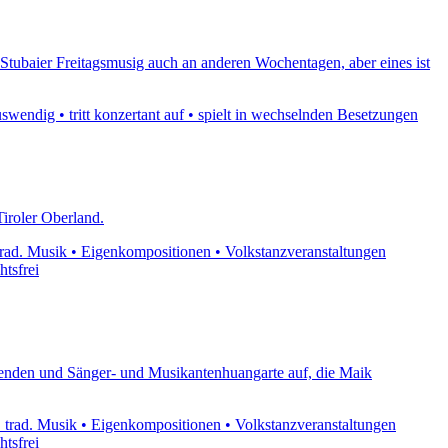
e Stubaier Freitagsmusig auch an anderen Wochentagen, aber eines ist
uswendig • tritt konzertant auf • spielt in wechselnden Besetzungen
Tiroler Oberland.
trad. Musik • Eigenkompositionen • Volkstanzveranstaltungen
htsfrei
abenden und Sänger- und Musikantenhuangarte auf, die Maik
. trad. Musik • Eigenkompositionen • Volkstanzveranstaltungen
htsfrei