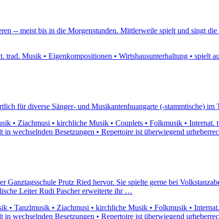
ren -- meist bis in die Morgenstunden. Mittlerweile spielt und singt di
t. trad. Musik • Eigenkompositionen • Wirtshausunterhaltung • spielt a
rtlich für diverse Sänger- und Musikantenhuangarte (-stammtische) im 
ik • Ziachmusi • kirchliche Musik • Couplets • Folkmusik • Internat. 
ielt in wechselnden Besetzungen • Repertoire ist überwiegend urheberrec
er Ganztagsschule Prutz Ried hervor. Sie spielte gerne bei Volkstanz
ische Leiter Rudi Pascher erweiterte ihr …
k • Tanzlmusik • Ziachmusi • kirchliche Musik • Folkmusik • Internat
ielt in wechselnden Besetzungen • Repertoire ist überwiegend urheberrec