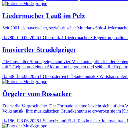
Liedermacher Lauß im Pelz
Seit 2001 als bayerischer, sozialkritischer Mundart- Solo-Liedermach
#780
20.06.2026
Oberpfalz
Liedermacher • Eigenkompositionen 
Innviertler Strudelgeiger
Die Innviertler Strudelgeiger sind vier Musikanten, die sich der ec
mit 2 Geigen und einem Akkordeon begonnen und seither ihr Reperto
#548
24.06.2026
Oberösterreich
Saitenmusik • Wirtshausunterh
Örgeler vom Rossacker
Zuerst die Vorgeschichte. Der Formationsname bezieht sich auf den W
Volksmusik. Ihre musikalischen Grundkenntnisse erwarben sie im Kin
#186
28.06.2026
Schweiz und FL
Tanzlmusik • Internat. trad.