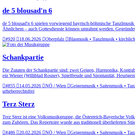
de 5 blousad'n 6
de 5 blousad'n 6 spielen vorwiegend bayrisch-böhmische Tanzlmusik t
Ähnlichem – auch Gottesdienste können umrahmt werden. Gegründet 
#920
18.06.2026
Oberpfalz
Blasmusik • Tanzlmusik • kirchlic
Schankpartie
Die Zutaten der Schankpartie sind: zwei Geigen, Harmonika, Kontrab
ein Wiener (Williblad Rosner), Spielfreude und Spontanität, Heurige
#855
14.05.2026
NÖ / Wien
Geigenmusik • Saitenmusik • Tanzl
urheberrechtsfrei
Terz Sterz
Terz Sterz ist eine Volksmusikgruppe, die Österreich-Bayerische Vol
zum Zuhören. Das Repertoire wurde aus traditionell überlieferten S
#486
20.02.2026
NÖ / Wien
Geigenmusik • Saitenmusik • Tanzl