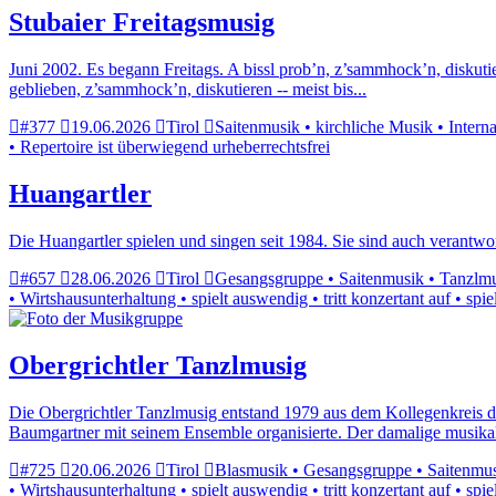
Stubaier Freitagsmusig
Juni 2002. Es begann Freitags. A bissl prob’n, z’sammhock’n, diskutie
geblieben, z’sammhock’n, diskutieren -- meist bis...
#377
19.06.2026
Tirol
Saitenmusik • kirchliche Musik • Interna
• Repertoire ist überwiegend urheberrechtsfrei
Huangartler
Die Huangartler spielen und singen seit 1984. Sie sind auch verantwo
#657
28.06.2026
Tirol
Gesangsgruppe • Saitenmusik • Tanzlmus
• Wirtshausunterhaltung • spielt auswendig • tritt konzertant auf • sp
Obergrichtler Tanzlmusig
Die Obergrichtler Tanzlmusig entstand 1979 aus dem Kollegenkreis d
Baumgartner mit seinem Ensemble organisierte. Der damalige musikal
#725
20.06.2026
Tirol
Blasmusik • Gesangsgruppe • Saitenmusi
• Wirtshausunterhaltung • spielt auswendig • tritt konzertant auf • sp