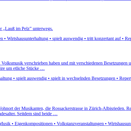
er „Lauß im Pelz” unterwegs.
• Wirtshausunterhaltung • spielt auswendig • tritt konzertant auf • Rep
hten Volksmusik verschrieben haben und mit verschiedenen Besetzungen
ire um etliche Stücke …
altung • spielt auswendig • spielt in wechselnden Besetzungen • Repert
ohnort der Musikanten, die Rossackerstrasse in Zürich-Albisrieden. Re
desalter. Seitdem sind beide …
 Musik • Eigenkompositionen • Volkstanzveranstaltungen • Wirtshausunte