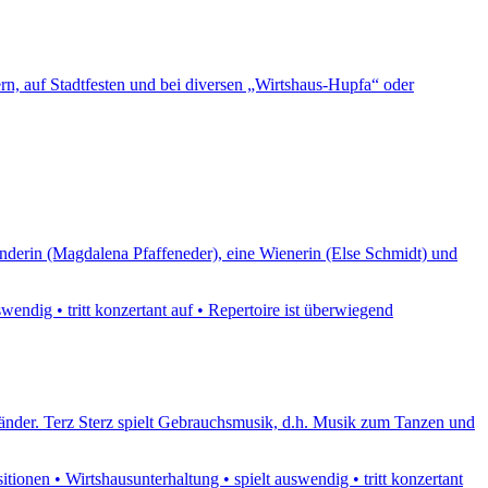
rn, auf Stadtfesten und bei diversen „Wirtshaus-Hupfa“ oder
nderin (Magdalena Pfaffeneder), eine Wienerin (Else Schmidt) und
endig • tritt konzertant auf • Repertoire ist überwiegend
 Länder. Terz Sterz spielt Gebrauchsmusik, d.h. Musik zum Tanzen und
ionen • Wirtshausunterhaltung • spielt auswendig • tritt konzertant