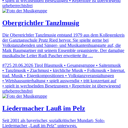
• spielt in wechselnden Besetzungen • Repertoire ist überwiegend
urheberrechtsfrei
Obergrichtler Tanzlmusig
Die Obergrichtler Tanzlmusig entstand 1979 aus dem Kollegenkreis
der Ganztagsschule Prutz Ried hervor. Sie spielte gerne bei
Volkstanzabenden und Sänger- und Musikantenhuangarte auf, die
Maik Baumgartner mit seinem Ensemble organisierte. Der damalige
musikalische Leiter Rudi Pascher erweiterte ihr …
#725
20.06.2026
Tirol
Blasmusik • Gesangsgruppe • Saitenmusik
• Tanzlmusik • Ziachmusi • kirchliche Musik • Folkmusik • Internat.
trad. Musik • Eigenkompositionen • Volkstanzveranstaltungen
• Wirtshausunterhaltung • spielt auswendig • tritt konzertant auf
• spielt in wechselnden Besetzungen • Repertoire ist überwiegend
urheberrechtsfrei
Liedermacher Lauß im Pelz
Seit 2001 als bayerischer, sozialkritischer Mundart- Solo-
Liedermacher „Lauß im Pelz” unterwegs.