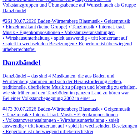
Volkstanzgruppen und Übungsabende auf Wunsch auch als Gruppe
Danzbändel
#261
30.07.2026
Baden-Württemberg
Blasmusik • Geigenmusik
• Einzelmusikant (keine Gruppe) • Tanzlmusik • Internat. trad.
Musik • Eigenkompositionen • Volkstanzveranstaltungen
• Wirtshausunterhaltung • spielt auswendig • tritt konzertant auf
• spielt in wechselnden Besetzungen • Repertoire ist überwiegend
urheberrechtsfrei
Danzbändel
Danzbändel – das sind 4 Musikanten, die aus Baden und
Württemberg stammen und sich der Herausforderung stellen,
traditionelle, überlieferte Musik zu pflegen und lebendig zu erhalten,
wie sie früher auf den Tanzböden im ganzen Land zu hören war.
Bei einer Volkstanzbegegnung 2002 in einer …
#473
30.07.2026
Baden-Württemberg
Blasmusik • Geigenmusik
• Tanzlmusik • Internat. trad. Musik • Eigenkompositionen
• Volkstanzveranstaltungen • Wirtshausunterhaltung • spielt
auswendig • tritt konzertant auf • spielt in wechselnden Besetzungen
• Repertoire ist überwiegend urheberrechtsfrei