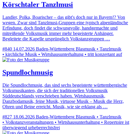
Körschtaler Tanzlmusi
Landler, Polka, Boarischer – das gibt's doch nur in Bayern!? Von
wegen. Zwar sind Tanzlmusi-Gruppen eine typisch alpenländische
Erfindung, doch findet die schwungvolle, handgemachte und
mitreißende Volksmusik immer mehr begeisterte Anhänger.
Begleitete die Kapelle ursprünglich Volkstanzgruppen …
#840
14.07.2026
Baden-Württemberg
Blasmusik • Tanzlmusik
• kirchliche Musik • Wirtshausunterhaltung • tritt konzertant auf
Spundlochmusig
Die Spundlochmusig, das sind sechs begeisterte württembergische
Volksmusikanten, die sich der traditionellen Volksmusik
Süddeutschlands verschrieben haben. Wirtshausmusik,
Danzbodamusik, feine Musik, virtuose Musik – Musik die Herz,
Ohren und Beine erreicht. Musik, wie sie erklang als …
#827
18.06.2026
Baden-Württemberg
Blasmusik • Tanzlmusik
• Volkstanzveranstaltungen • Wirtshausunterhaltung • Repertoire ist
überwiegend urheberrechtsfrei