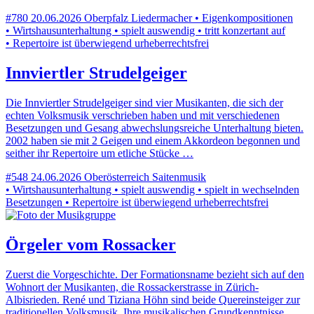
#780
20.06.2026
Oberpfalz
Liedermacher • Eigenkompositionen
• Wirtshausunterhaltung • spielt auswendig • tritt konzertant auf
• Repertoire ist überwiegend urheberrechtsfrei
Innviertler Strudelgeiger
Die Innviertler Strudelgeiger sind vier Musikanten, die sich der
echten Volksmusik verschrieben haben und mit verschiedenen
Besetzungen und Gesang abwechslungsreiche Unterhaltung bieten.
2002 haben sie mit 2 Geigen und einem Akkordeon begonnen und
seither ihr Repertoire um etliche Stücke …
#548
24.06.2026
Oberösterreich
Saitenmusik
• Wirtshausunterhaltung • spielt auswendig • spielt in wechselnden
Besetzungen • Repertoire ist überwiegend urheberrechtsfrei
Örgeler vom Rossacker
Zuerst die Vorgeschichte. Der Formationsname bezieht sich auf den
Wohnort der Musikanten, die Rossackerstrasse in Zürich-
Albisrieden. René und Tiziana Höhn sind beide Quereinsteiger zur
traditionellen Volksmusik. Ihre musikalischen Grundkenntnisse