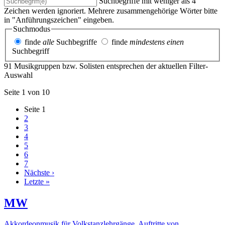
Suchbegriffe mit weniger als 4
Zeichen werden ignoriert. Mehrere zusammengehörige Wörter bitte
in "Anführungszeichen" eingeben.
Suchmodus
finde
alle
Suchbegriffe
finde
mindestens einen
Suchbegriff
91 Musikgruppen bzw. Solisten entsprechen der aktuellen Filter-
Auswahl
Seite 1 von 10
Seite
1
2
3
4
5
6
7
Nächste ›
Letzte »
MW
Akkordeonmusik für Volkstanzlehrgänge, Auftritte von