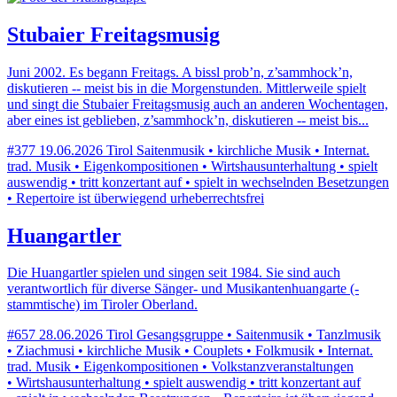
Stubaier Freitagsmusig
Juni 2002. Es begann Freitags. A bissl prob’n, z’sammhock’n,
diskutieren -- meist bis in die Morgenstunden. Mittlerweile spielt
und singt die Stubaier Freitagsmusig auch an anderen Wochentagen,
aber eines ist geblieben, z’sammhock’n, diskutieren -- meist bis...
#377
19.06.2026
Tirol
Saitenmusik • kirchliche Musik • Internat.
trad. Musik • Eigenkompositionen • Wirtshausunterhaltung • spielt
auswendig • tritt konzertant auf • spielt in wechselnden Besetzungen
• Repertoire ist überwiegend urheberrechtsfrei
Huangartler
Die Huangartler spielen und singen seit 1984. Sie sind auch
verantwortlich für diverse Sänger- und Musikantenhuangarte (-
stammtische) im Tiroler Oberland.
#657
28.06.2026
Tirol
Gesangsgruppe • Saitenmusik • Tanzlmusik
• Ziachmusi • kirchliche Musik • Couplets • Folkmusik • Internat.
trad. Musik • Eigenkompositionen • Volkstanzveranstaltungen
• Wirtshausunterhaltung • spielt auswendig • tritt konzertant auf