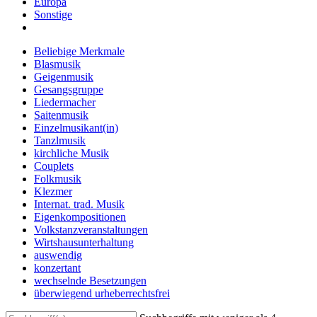
Europa
Sonstige
Beliebige Merkmale
Blasmusik
Geigenmusik
Gesangsgruppe
Liedermacher
Saitenmusik
Einzelmusikant(in)
Tanzlmusik
kirchliche Musik
Couplets
Folkmusik
Klezmer
Internat. trad. Musik
Eigenkompositionen
Volkstanzveranstaltungen
Wirtshausunterhaltung
auswendig
konzertant
wechselnde Besetzungen
überwiegend urheberrechtsfrei