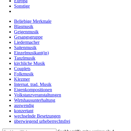
Europa
Sonstige
Beliebige Merkmale
Blasmusik
Geigenmusik
Gesangsgruppe
Liedermacher
Saitenmusik
Einzelmusikant(in)
Tanzlmusik
kirchliche Musik
Couplets
Folkmusik
Klezmer
Internat. trad. Musik
Eigenkompositionen
Volkstanzveranstaltungen
Wirtshausunterhaltung
auswendig
konzertant
wechselnde Besetzungen
überwiegend urheberrechtsfrei