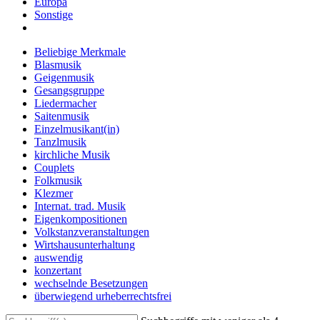
Europa
Sonstige
Beliebige Merkmale
Blasmusik
Geigenmusik
Gesangsgruppe
Liedermacher
Saitenmusik
Einzelmusikant(in)
Tanzlmusik
kirchliche Musik
Couplets
Folkmusik
Klezmer
Internat. trad. Musik
Eigenkompositionen
Volkstanzveranstaltungen
Wirtshausunterhaltung
auswendig
konzertant
wechselnde Besetzungen
überwiegend urheberrechtsfrei