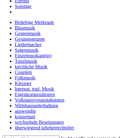
Europa
Sonstige
Beliebige Merkmale
Blasmusik
Geigenmusik
Gesangsgruppe
Liedermacher
Saitenmusik
Einzelmusikant(in)
Tanzlmusik
kirchliche Musik
Couplets
Folkmusik
Klezmer
Internat. trad. Musik
Eigenkompositionen
Volkstanzveranstaltungen
Wirtshausunterhaltung
auswendig
konzertant
wechselnde Besetzungen
überwiegend urheberrechtsfrei