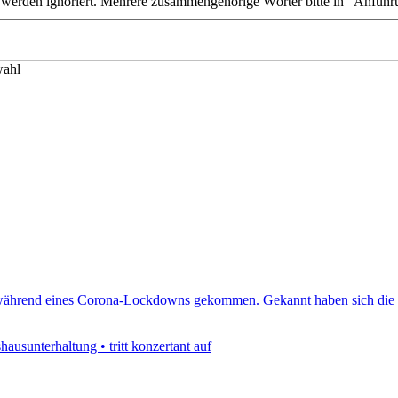
n werden ignoriert. Mehrere zusammengehörige Wörter bitte in "Anführ
wahl
en während eines Corona-Lockdowns gekommen. Gekannt haben sich die 
ausunterhaltung • tritt konzertant auf