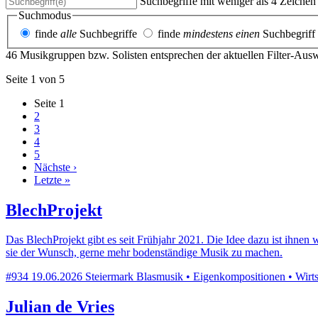
Suchbegriffe mit weniger als 4 Zeiche
Suchmodus
finde
alle
Suchbegriffe
finde
mindestens einen
Suchbegriff
46 Musikgruppen bzw. Solisten entsprechen der aktuellen Filter-Aus
Seite 1 von 5
Seite
1
2
3
4
5
Nächste ›
Letzte »
BlechProjekt
Das BlechProjekt gibt es seit Frühjahr 2021. Die Idee dazu ist ihn
sie der Wunsch, gerne mehr bodenständige Musik zu machen.
#934
19.06.2026
Steiermark
Blasmusik • Eigenkompositionen • Wirtsh
Julian de Vries