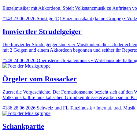
Einzelmusiker mit Akkordeon. Spielt Volkstanzmusik zu Auftritten v
#143
23.06.2026
Sonstige (D)
Einzelmusikant (keine Gruppe) • Volks
Innviertler Strudelgeiger
Die Innviertler Strudelgeiger sind vier Musikanten, die sich der ec
mit 2 Geigen und einem Akkordeon begonnen und seither ihr Reperto
#548
24.06.2026
Oberösterreich
Saitenmusik • Wirtshausunterhaltung 
Örgeler vom Rossacker
Zuerst die Vorgeschichte. Der Formationsname bezieht sich auf den W
Volksmusik. Ihre musikalischen Grundkenntnisse erwarben sie im Kin
#186
28.06.2026
Schweiz und FL
Tanzlmusik • Internat. trad. Musik
Schankpartie