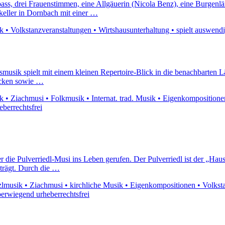
ass, drei Frauenstimmen, eine Allgäuerin (Nicola Benz), eine Burgenlä
nkeller in Dornbach mit einer …
 Volkstanzveranstaltungen • Wirtshausunterhaltung • spielt auswendig •
ksmusik spielt mit einem kleinen Repertoire-Blick in die benachbarten
tücken sowie …
• Ziachmusi • Folkmusik • Internat. trad. Musik • Eigenkompositionen •
eberrechtsfrei
 die Pulverriedl-Musi ins Leben gerufen. Der Pulverriedl ist der „Ha
 trägt. Durch die …
musik • Ziachmusi • kirchliche Musik • Eigenkompositionen • Volkstanz
berwiegend urheberrechtsfrei