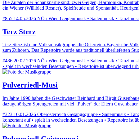
Die Zutaten der Schankpartie sind: zwei Geigen, Harmonika, Kontrab
ein Wiener (Williblad Rosner), Spielfreude und Spontanität, Heurige
#855
14.05.2026
NÖ / Wien
Geigenmusik • Saitenmusik • Tanzlmusik •
Terz Sterz
Terz Sterz ist eine Volksmusikgruppe, die Österreich-Bayerische Vol
zum Zuhören. Das Repertoire wurde aus traditionell überlieferten S
#486
20.02.2026
NÖ / Wien
Geigenmusik • Saitenmusik • Tanzlmusik 
• spielt in wechselnden Besetzungen • Repertoire ist überwiegend urh
Pulverriedl-Musi
Im Jahre 1990 haben die Geschwister Reinhard und Birgit Gusenbauer
dazugehörigen Sprengereien mit viel „Pulver“ der Eltern Gusenbauer
#323
10.01.2026
Oberösterreich
Gesangsgruppe • Saitenmusik • Tanzl
konzertant auf • spielt in wechselnden Besetzungen • Repertoire ist ü
Pulverriedl Geigenmusi