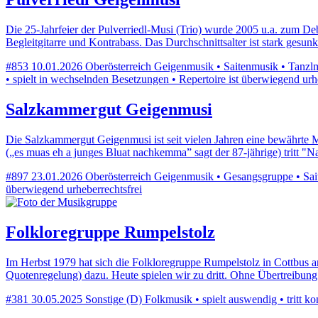
Die 25-Jahrfeier der Pulverriedl-Musi (Trio) wurde 2005 u.a. zum De
Begleitgitarre und Kontrabass. Das Durchschnittsalter ist stark gesu
#853
10.01.2026
Oberösterreich
Geigenmusik • Saitenmusik • Tanzlmu
• spielt in wechselnden Besetzungen • Repertoire ist überwiegend urh
Salzkammergut Geigenmusi
Die Salzkammergut Geigenmusi ist seit vielen Jahren eine bewährte 
(„es muas eh a junges Bluat nachkemma” sagt der 87-jährige) tritt 
#897
23.01.2026
Oberösterreich
Geigenmusik • Gesangsgruppe • Saite
überwiegend urheberrechtsfrei
Folkloregruppe Rumpelstolz
Im Herbst 1979 hat sich die Folkloregruppe Rumpelstolz in Cottbus 
Quotenregelung) dazu. Heute spielen wir zu dritt. Ohne Übertreibu
#381
30.05.2025
Sonstige (D)
Folkmusik • spielt auswendig • tritt ko