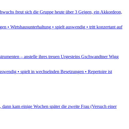
chwuchs freut sich die Gruppe heute über 3 Geigen, ein Akkordeon,
 • Wirtshausunterhaltung • spielt auswendig • tritt konzertant auf
strumenten – anstelle ihres treuen Urgesteins Gschwandtner Wigg
swendig • spielt in wechselnden Besetzungen • Repertoire ist
 dann kam einige Wochen später die zweite Frau (Versuch einer