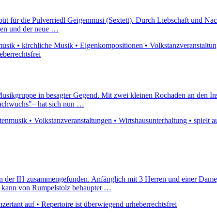
büt für die Pulverriedl Geigenmusi (Sextett). Durch Liebschaft und Na
nken und der neue …
sik • kirchliche Musik • Eigenkompositionen • Volkstanzveranstaltungen
eberrechtsfrei
Musikgruppe in besagter Gegend. Mit zwei kleinen Rochaden an den In
"Nachwuchs"– hat sich nun …
nmusik • Volkstanzveranstaltungen • Wirtshausunterhaltung • spielt au
an der IH zusammengefunden. Anfänglich mit 3 Herren und einer Dame,
ng kann von Rumpelstolz behauptet …
nzertant auf • Repertoire ist überwiegend urheberrechtsfrei