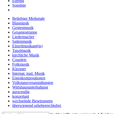
Europa
Sonstige
Beliebige Merkmale
Blasmusik
Geigenmusik
Gesangsgruppe
Liedermacher
Saitenmusik
Einzelmusikant(in)
Tanzlmusik
kirchliche Musik
Couplets
Folkmusik
Klezmer
Internat. trad. Musik
Eigenkompositionen
Volkstanzveranstaltungen
Wirtshausunterhaltung
auswendig
konzertant
wechselnde Besetzungen
überwiegend urheberrechtsfrei