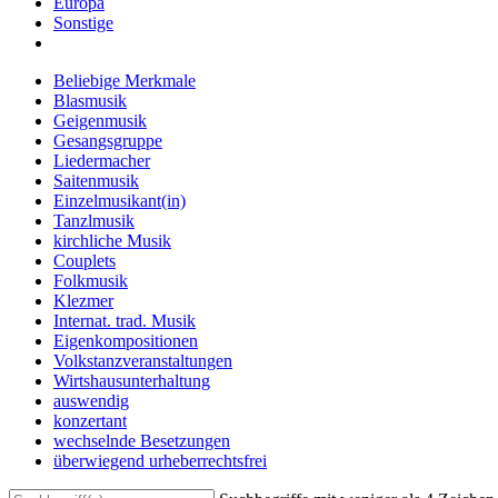
Europa
Sonstige
Beliebige Merkmale
Blasmusik
Geigenmusik
Gesangsgruppe
Liedermacher
Saitenmusik
Einzelmusikant(in)
Tanzlmusik
kirchliche Musik
Couplets
Folkmusik
Klezmer
Internat. trad. Musik
Eigenkompositionen
Volkstanzveranstaltungen
Wirtshausunterhaltung
auswendig
konzertant
wechselnde Besetzungen
überwiegend urheberrechtsfrei