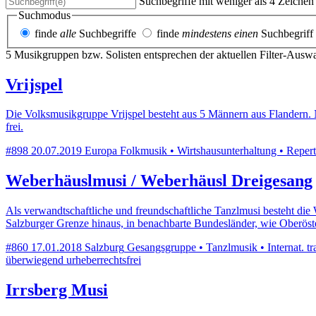
Suchbegriffe mit weniger als 4 Zeiche
Suchmodus
finde
alle
Suchbegriffe
finde
mindestens einen
Suchbegriff
5 Musikgruppen bzw. Solisten entsprechen der aktuellen Filter-Ausw
Vrijspel
Die Volksmusikgruppe Vrijspel besteht aus 5 Männern aus Flandern. 
frei.
#898
20.07.2019
Europa
Folkmusik • Wirtshausunterhaltung • Reperto
Weberhäuslmusi / Weberhäusl Dreigesang
Als verwandtschaftliche und freundschaftliche Tanzlmusi besteht die
Salzburger Grenze hinaus, in benachbarte Bundesländer, wie Oberöste
#860
17.01.2018
Salzburg
Gesangsgruppe • Tanzlmusik • Internat. tra
überwiegend urheberrechtsfrei
Irrsberg Musi