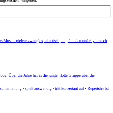
ungszeichen" eingeben.
ers Musik spielen: zwanglos, akustisch, ungebunden und rhythmisch
2. Über die Jahre hat es die junge, flotte Gruppe über die
terhaltung • spielt auswendig • tritt konzertant auf • Repertoire ist