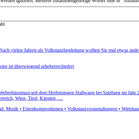
n werden ignoriert. Mehrere zusammengehörige Wörter bitte in "Anführ
ahl
Nach vielen Jahren als Volkstanzbegleitung wollten Sie mal etwas and
ire ist überwiegend urheberrechtsfrei
 Weberhäusmusi seit dem Herbstsingen Hallwang bei Salzburg im Jahr 200
rreich, Wien, Tirol, Kärnten, …
d. Musik • Eigenkompositionen • Volkstanzveranstaltungen • Wirtshausun