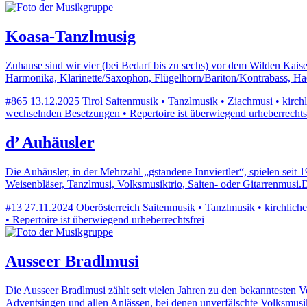
Koasa-Tanzlmusig
Zuhause sind wir vier (bei Bedarf bis zu sechs) vor dem Wilden Kaise
Harmonika, Klarinette/Saxophon, Flügelhorn/Bariton/Kontrabass, Hac
#865
13.12.2025
Tirol
Saitenmusik • Tanzlmusik • Ziachmusi • kirchli
wechselnden Besetzungen • Repertoire ist überwiegend urheberrechts
d’ Auhäusler
Die Auhäusler, in der Mehrzahl „gstandene Innviertler“, spielen seit 
Weisenbläser, Tanzlmusi, Volksmusiktrio, Saiten- oder Gitarrenmus
#13
27.11.2024
Oberösterreich
Saitenmusik • Tanzlmusik • kirchlich
• Repertoire ist überwiegend urheberrechtsfrei
Ausseer Bradlmusi
Die Ausseer Bradlmusi zählt seit vielen Jahren zu den bekanntesten V
Adventsingen und allen Anlässen, bei denen unverfälschte Volksmusik