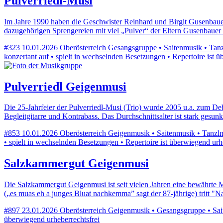
Pulverriedl-Musi
Im Jahre 1990 haben die Geschwister Reinhard und Birgit Gusenbauer
dazugehörigen Sprengereien mit viel „Pulver“ der Eltern Gusenbauer
#323
10.01.2026
Oberösterreich
Gesangsgruppe • Saitenmusik • Tanzl
konzertant auf • spielt in wechselnden Besetzungen • Repertoire ist ü
Pulverriedl Geigenmusi
Die 25-Jahrfeier der Pulverriedl-Musi (Trio) wurde 2005 u.a. zum De
Begleitgitarre und Kontrabass. Das Durchschnittsalter ist stark gesu
#853
10.01.2026
Oberösterreich
Geigenmusik • Saitenmusik • Tanzlmu
• spielt in wechselnden Besetzungen • Repertoire ist überwiegend urh
Salzkammergut Geigenmusi
Die Salzkammergut Geigenmusi ist seit vielen Jahren eine bewährte 
(„es muas eh a junges Bluat nachkemma” sagt der 87-jährige) tritt 
#897
23.01.2026
Oberösterreich
Geigenmusik • Gesangsgruppe • Saite
überwiegend urheberrechtsfrei