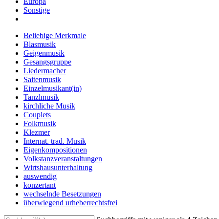
Europa
Sonstige
Beliebige Merkmale
Blasmusik
Geigenmusik
Gesangsgruppe
Liedermacher
Saitenmusik
Einzelmusikant(in)
Tanzlmusik
kirchliche Musik
Couplets
Folkmusik
Klezmer
Internat. trad. Musik
Eigenkompositionen
Volkstanzveranstaltungen
Wirtshausunterhaltung
auswendig
konzertant
wechselnde Besetzungen
überwiegend urheberrechtsfrei