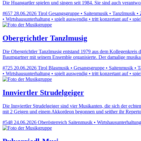
Die Huangartler spielen und singen seit 1984. Sie sind auch verantwo
#657
28.06.2026
Tirol
Gesangsgruppe • Saitenmusik • Tanzlmusik • Z
• Wirtshausunterhaltung • spielt auswendig • tritt konzertant auf • sp
Obergrichtler Tanzlmusig
Die Obergrichtler Tanzlmusig entstand 1979 aus dem Kollegenkreis d
Baumgartner mit seinem Ensemble organisierte. Der damalige musikal
#725
20.06.2026
Tirol
Blasmusik • Gesangsgruppe • Saitenmusik • Ta
• Wirtshausunterhaltung • spielt auswendig • tritt konzertant auf • sp
Innviertler Strudelgeiger
Die Innviertler Strudelgeiger sind vier Musikanten, die sich der ec
mit 2 Geigen und einem Akkordeon begonnen und seither ihr Reperto
#548
24.06.2026
Oberösterreich
Saitenmusik • Wirtshausunterhaltung 