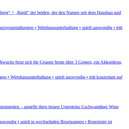
usberg“ = „Riedl“ der beiden, der den Namen seit dem Hausbau und
veranstaltungen • Wirtshausunterhaltung • spielt auswendig • tritt
chwuchs freut sich die Gruppe heute über 3 Geigen, ein Akkordeon,
 • Wirtshausunterhaltung • spielt auswendig • tritt konzertant auf
strumenten – anstelle ihres treuen Urgesteins Gschwandtner Wigg
swendig • spielt in wechselnden Besetzungen • Repertoire ist