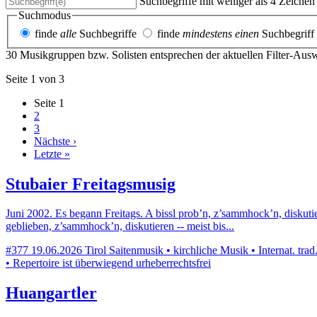
Suchbegriffe mit weniger als 4 Zeiche
Suchmodus
finde
alle
Suchbegriffe
finde
mindestens einen
Suchbegriff
30 Musikgruppen bzw. Solisten entsprechen der aktuellen Filter-Aus
Seite 1 von 3
Seite
1
2
3
Nächste ›
Letzte »
Stubaier Freitagsmusig
Juni 2002. Es begann Freitags. A bissl prob’n, z’sammhock’n, diskutie
geblieben, z’sammhock’n, diskutieren -- meist bis...
#377
19.06.2026
Tirol
Saitenmusik • kirchliche Musik • Internat. tra
• Repertoire ist überwiegend urheberrechtsfrei
Huangartler