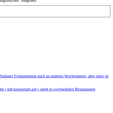
ungszeichen" eingeben.
e Stubaier Freitagsmusig auch an anderen Wochentagen, aber eines ist
g • tritt konzertant auf • spielt in wechselnden Besetzungen