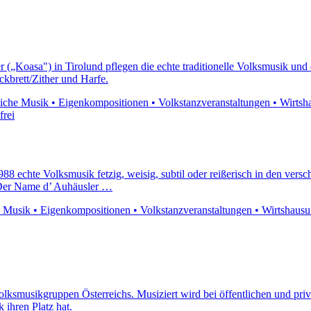
r („Koasa") in Tirolund pflegen die echte traditionelle Volksmusik und
kbrett/Zither und Harfe.
che Musik • Eigenkompositionen • Volkstanzveranstaltungen • Wirtshausu
frei
1988 echte Volksmusik fetzig, weisig, subtil oder reißerisch in den ver
i.Der Name d’ Auhäusler …
e Musik • Eigenkompositionen • Volkstanzveranstaltungen • Wirtshausun
olksmusikgruppen Österreichs. Musiziert wird bei öffentlichen und pri
 ihren Platz hat.