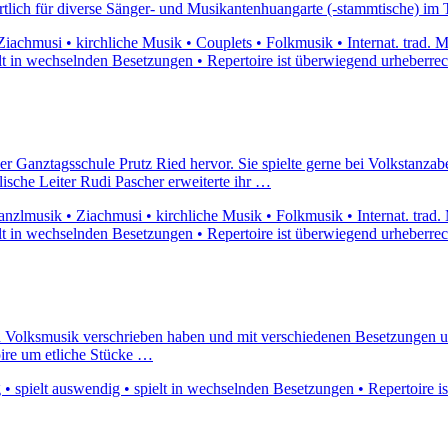
rtlich für diverse Sänger- und Musikantenhuangarte (-stammtische) im 
iachmusi • kirchliche Musik • Couplets • Folkmusik • Internat. trad. 
ielt in wechselnden Besetzungen • Repertoire ist überwiegend urheberrec
er Ganztagsschule Prutz Ried hervor. Sie spielte gerne bei Volkstanz
ische Leiter Rudi Pascher erweiterte ihr …
nzlmusik • Ziachmusi • kirchliche Musik • Folkmusik • Internat. trad
ielt in wechselnden Besetzungen • Repertoire ist überwiegend urheberrec
hten Volksmusik verschrieben haben und mit verschiedenen Besetzungen
ire um etliche Stücke …
• spielt auswendig • spielt in wechselnden Besetzungen • Repertoire i