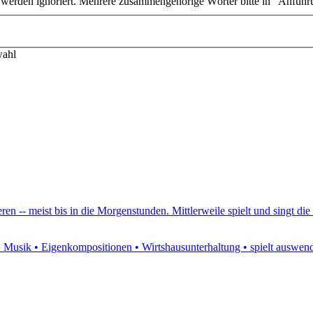
n werden ignoriert. Mehrere zusammengehörige Wörter bitte in "Anführ
wahl
ren -- meist bis in die Morgenstunden. Mittlerweile spielt und singt di
d. Musik • Eigenkompositionen • Wirtshausunterhaltung • spielt auswendi