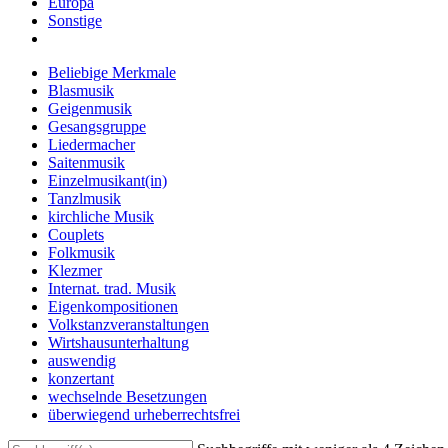
Europa
Sonstige
Beliebige Merkmale
Blasmusik
Geigenmusik
Gesangsgruppe
Liedermacher
Saitenmusik
Einzelmusikant(in)
Tanzlmusik
kirchliche Musik
Couplets
Folkmusik
Klezmer
Internat. trad. Musik
Eigenkompositionen
Volkstanzveranstaltungen
Wirtshausunterhaltung
auswendig
konzertant
wechselnde Besetzungen
überwiegend urheberrechtsfrei