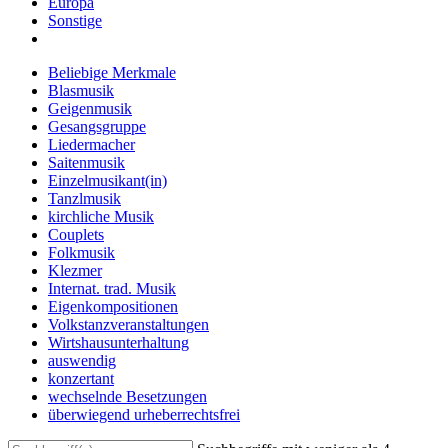
Europa
Sonstige
Beliebige Merkmale
Blasmusik
Geigenmusik
Gesangsgruppe
Liedermacher
Saitenmusik
Einzelmusikant(in)
Tanzlmusik
kirchliche Musik
Couplets
Folkmusik
Klezmer
Internat. trad. Musik
Eigenkompositionen
Volkstanzveranstaltungen
Wirtshausunterhaltung
auswendig
konzertant
wechselnde Besetzungen
überwiegend urheberrechtsfrei