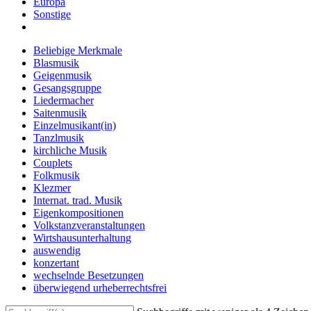
Europa
Sonstige
Beliebige Merkmale
Blasmusik
Geigenmusik
Gesangsgruppe
Liedermacher
Saitenmusik
Einzelmusikant(in)
Tanzlmusik
kirchliche Musik
Couplets
Folkmusik
Klezmer
Internat. trad. Musik
Eigenkompositionen
Volkstanzveranstaltungen
Wirtshausunterhaltung
auswendig
konzertant
wechselnde Besetzungen
überwiegend urheberrechtsfrei