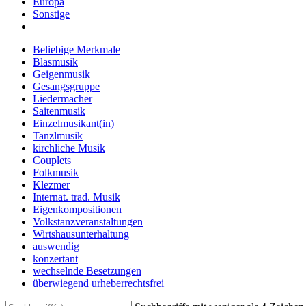
Europa
Sonstige
Beliebige Merkmale
Blasmusik
Geigenmusik
Gesangsgruppe
Liedermacher
Saitenmusik
Einzelmusikant(in)
Tanzlmusik
kirchliche Musik
Couplets
Folkmusik
Klezmer
Internat. trad. Musik
Eigenkompositionen
Volkstanzveranstaltungen
Wirtshausunterhaltung
auswendig
konzertant
wechselnde Besetzungen
überwiegend urheberrechtsfrei