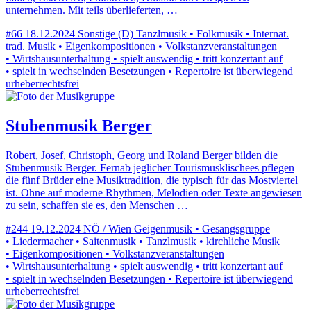
unternehmen. Mit teils überlieferten, …
#66
18.12.2024
Sonstige (D)
Tanzlmusik • Folkmusik • Internat.
trad. Musik • Eigenkompositionen • Volkstanzveranstaltungen
• Wirtshausunterhaltung • spielt auswendig • tritt konzertant auf
• spielt in wechselnden Besetzungen • Repertoire ist überwiegend
urheberrechtsfrei
Stubenmusik Berger
Robert, Josef, Christoph, Georg und Roland Berger bilden die
Stubenmusik Berger. Fernab jeglicher Tourismusklischees pflegen
die fünf Brüder eine Musiktradition, die typisch für das Mostviertel
ist. Ohne auf moderne Rhythmen, Melodien oder Texte angewiesen
zu sein, schaffen sie es, den Menschen …
#244
19.12.2024
NÖ / Wien
Geigenmusik • Gesangsgruppe
• Liedermacher • Saitenmusik • Tanzlmusik • kirchliche Musik
• Eigenkompositionen • Volkstanzveranstaltungen
• Wirtshausunterhaltung • spielt auswendig • tritt konzertant auf
• spielt in wechselnden Besetzungen • Repertoire ist überwiegend
urheberrechtsfrei