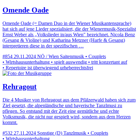
Omende Oade
Omende Oade (= Damen Duo in der Wiener Musikantensprache)
hat sich auf jene Lieder spezialisiert, die der Wienermusik-Spezialist
Ernst Weber als „Volkslieder in/aus Wien" bezeichnet. Nicola Benz
(Gesang & Violine) und Katharina Metzner (Harfe & Gesang)
interpretieren diese in der spezifischen …
#854
29.11.2024
NÖ / Wien
Saitenmusik • Couplets
• Wirtshausunterhaltung • spielt auswendig • tritt konzertant auf
• Repertoire ist überwiegend urheberrechtsfrei
Rehragout
Die 4 Musiker von Rehragout aus dem Pfälzerwald haben sich zum
Ziel gesetzt, die alpenländische und bayerische Tanzlmusi zu
pflegen. So entstand mit der Zeit eine gemütliche und echte
Volksmusik, die nicht nur gespielt wird, sondern aus dem Herzen
kommt.
#532
27.11.2024
Sonstige (D)
Tanzlmusik • Couplets
• Wirtshausunterhaltung