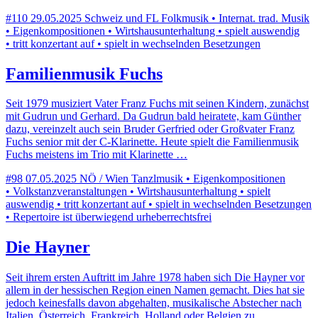
#110
29.05.2025
Schweiz und FL
Folkmusik • Internat. trad. Musik
• Eigenkompositionen • Wirtshausunterhaltung • spielt auswendig
• tritt konzertant auf • spielt in wechselnden Besetzungen
Familienmusik Fuchs
Seit 1979 musiziert Vater Franz Fuchs mit seinen Kindern, zunächst
mit Gudrun und Gerhard. Da Gudrun bald heiratete, kam Günther
dazu, vereinzelt auch sein Bruder Gerfried oder Großvater Franz
Fuchs senior mit der C-Klarinette. Heute spielt die Familienmusik
Fuchs meistens im Trio mit Klarinette …
#98
07.05.2025
NÖ / Wien
Tanzlmusik • Eigenkompositionen
• Volkstanzveranstaltungen • Wirtshausunterhaltung • spielt
auswendig • tritt konzertant auf • spielt in wechselnden Besetzungen
• Repertoire ist überwiegend urheberrechtsfrei
Die Hayner
Seit ihrem ersten Auftritt im Jahre 1978 haben sich Die Hayner vor
allem in der hessischen Region einen Namen gemacht. Dies hat sie
jedoch keinesfalls davon abgehalten, musikalische Abstecher nach
Italien, Österreich, Frankreich, Holland oder Belgien zu