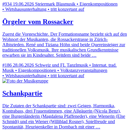
#934
19.06.2026
Steiermark
Blasmusik • Eigenkompositionen
• Wirtshausunterhaltung • tritt konzertant auf
Örgeler vom Rossacker
Zuerst die Vorgeschichte. Der Formationsname bezieht sich auf den
Wohnort der Musikanten, die Rossackerstrasse in Zürich-
Albisrieden. René und Tiziana Höhn sind beide Quereinsteiger zur
traditionellen Volksmusik. Ihre musikalischen Grundkenntnisse
erwarben sie im Kindesalter. Seitdem sind beide …
#186
28.06.2026
Schweiz und FL
Tanzlmusik • Internat. trad.
Musik • Eigenkompositionen • Volkstanzveranstaltungen
• Wirtshausunterhaltung • tritt konzertant auf
Schankpartie
Die Zutaten der Schankpartie sind: zwei Geigen, Harmonika,
Kontrabass, drei Frauenstimmen, eine Allgäuerin (Nicola Benz),
eine Burgenländerin (Magdalena Pfaffeneder), eine Wienerin (Else
Schmidt) und ein Wiener (Williblad Rosner), Spielfreude und
Spontanität, Heurigenkeller in Dornbach mit einer …