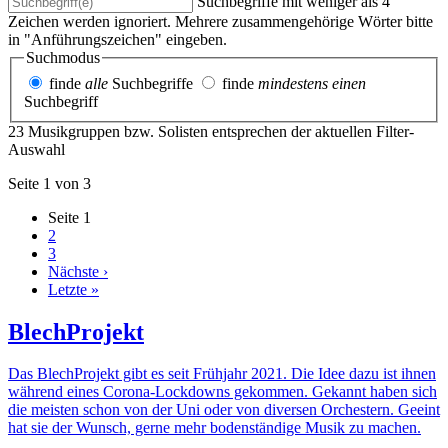
Suchbegriffe mit weniger als 4
Zeichen werden ignoriert. Mehrere zusammengehörige Wörter bitte
in "Anführungszeichen" eingeben.
Suchmodus
finde
alle
Suchbegriffe
finde
mindestens einen
Suchbegriff
23 Musikgruppen bzw. Solisten entsprechen der aktuellen Filter-
Auswahl
Seite 1 von 3
Seite
1
2
3
Nächste ›
Letzte »
BlechProjekt
Das BlechProjekt gibt es seit Frühjahr 2021. Die Idee dazu ist ihnen
während eines Corona-Lockdowns gekommen. Gekannt haben sich
die meisten schon von der Uni oder von diversen Orchestern. Geeint
hat sie der Wunsch, gerne mehr bodenständige Musik zu machen.