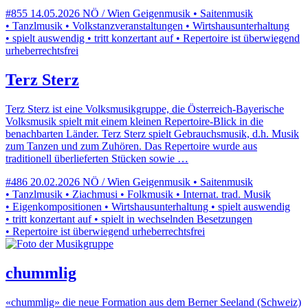
#855
14.05.2026
NÖ / Wien
Geigenmusik • Saitenmusik
• Tanzlmusik • Volkstanzveranstaltungen • Wirtshausunterhaltung
• spielt auswendig • tritt konzertant auf • Repertoire ist überwiegend
urheberrechtsfrei
Terz Sterz
Terz Sterz ist eine Volksmusikgruppe, die Österreich-Bayerische
Volksmusik spielt mit einem kleinen Repertoire-Blick in die
benachbarten Länder. Terz Sterz spielt Gebrauchsmusik, d.h. Musik
zum Tanzen und zum Zuhören. Das Repertoire wurde aus
traditionell überlieferten Stücken sowie …
#486
20.02.2026
NÖ / Wien
Geigenmusik • Saitenmusik
• Tanzlmusik • Ziachmusi • Folkmusik • Internat. trad. Musik
• Eigenkompositionen • Wirtshausunterhaltung • spielt auswendig
• tritt konzertant auf • spielt in wechselnden Besetzungen
• Repertoire ist überwiegend urheberrechtsfrei
chummlig
«chummlig» die neue Formation aus dem Berner Seeland (Schweiz)