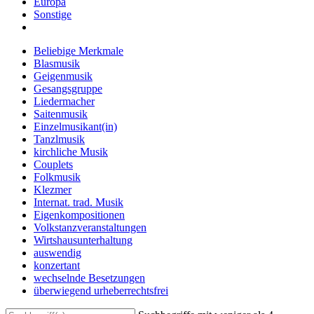
Europa
Sonstige
Beliebige Merkmale
Blasmusik
Geigenmusik
Gesangsgruppe
Liedermacher
Saitenmusik
Einzelmusikant(in)
Tanzlmusik
kirchliche Musik
Couplets
Folkmusik
Klezmer
Internat. trad. Musik
Eigenkompositionen
Volkstanzveranstaltungen
Wirtshausunterhaltung
auswendig
konzertant
wechselnde Besetzungen
überwiegend urheberrechtsfrei