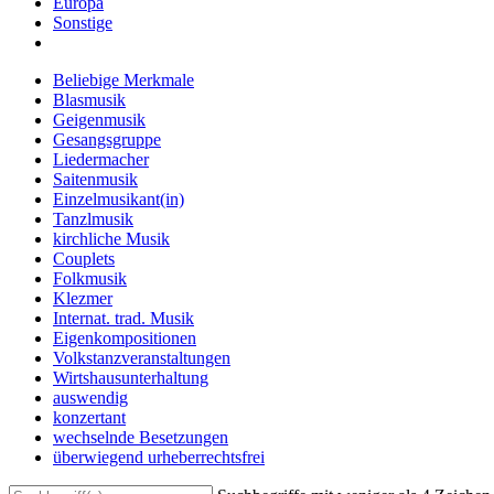
Europa
Sonstige
Beliebige Merkmale
Blasmusik
Geigenmusik
Gesangsgruppe
Liedermacher
Saitenmusik
Einzelmusikant(in)
Tanzlmusik
kirchliche Musik
Couplets
Folkmusik
Klezmer
Internat. trad. Musik
Eigenkompositionen
Volkstanzveranstaltungen
Wirtshausunterhaltung
auswendig
konzertant
wechselnde Besetzungen
überwiegend urheberrechtsfrei