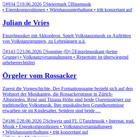
#934
19.06.2026
Steiermark
Blasmusik
• Eigenkompositionen • Wirtshausunterhaltung • tritt konzertant auf
Julian de Vries
Einzelmusiker mit Akkordeon. Spielt Volkstanzmusik zu Auftritten
von Volkstanzgruppen, zu Lehrgängen u.ä.
#143
23.06.2026
Sonstige (D)
Einzelmusikant (keine
Gruppe) • Volkstanzveranstaltungen • Repertoire ist überwiegend
urheberrechtsfrei
Örgeler vom Rossacker
Zuerst die Vorgeschichte. Der Formationsname bezieht sich auf den
Wohnort der Musikanten, die Rossackerstrasse in Zürich-
Albisrieden. René und Tiziana Höhn sind beide Quereinsteiger zur
traditionellen Volksmusik. Ihre musikalischen Grundkenntnisse
erwarben sie im Kindesalter. Seitdem sind beide …
#186
28.06.2026
Schweiz und FL
Tanzlmusik • Internat. trad.
Musik • Eigenkompositionen • Volkstanzveranstaltungen
• Wirtshausunterhaltung • tritt konzertant auf