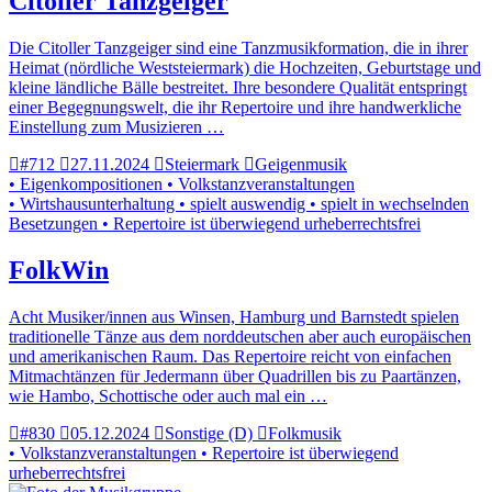
Citoller Tanzgeiger
Die Citoller Tanzgeiger sind eine Tanzmusikformation, die in ihrer
Heimat (nördliche Weststeiermark) die Hochzeiten, Geburtstage und
kleine ländliche Bälle bestreitet. Ihre besondere Qualität entspringt
einer Begegnungswelt, die ihr Repertoire und ihre handwerkliche
Einstellung zum Musizieren …
#712
27.11.2024
Steiermark
Geigenmusik
• Eigenkompositionen • Volkstanzveranstaltungen
• Wirtshausunterhaltung • spielt auswendig • spielt in wechselnden
Besetzungen • Repertoire ist überwiegend urheberrechtsfrei
FolkWin
Acht Musiker/innen aus Winsen, Hamburg und Barnstedt spielen
traditionelle Tänze aus dem norddeutschen aber auch europäischen
und amerikanischen Raum. Das Repertoire reicht von einfachen
Mitmachtänzen für Jedermann über Quadrillen bis zu Paartänzen,
wie Hambo, Schottische oder auch mal ein …
#830
05.12.2024
Sonstige (D)
Folkmusik
• Volkstanzveranstaltungen • Repertoire ist überwiegend
urheberrechtsfrei