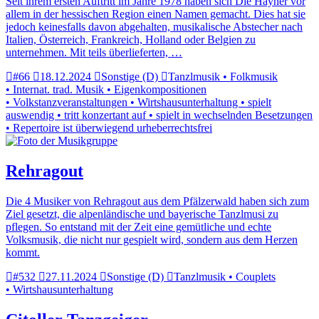
Seit ihrem ersten Auftritt im Jahre 1978 haben sich Die Hayner vor
allem in der hessischen Region einen Namen gemacht. Dies hat sie
jedoch keinesfalls davon abgehalten, musikalische Abstecher nach
Italien, Österreich, Frankreich, Holland oder Belgien zu
unternehmen. Mit teils überlieferten, …
#66
18.12.2024
Sonstige (D)
Tanzlmusik • Folkmusik
• Internat. trad. Musik • Eigenkompositionen
• Volkstanzveranstaltungen • Wirtshausunterhaltung • spielt
auswendig • tritt konzertant auf • spielt in wechselnden Besetzungen
• Repertoire ist überwiegend urheberrechtsfrei
Rehragout
Die 4 Musiker von Rehragout aus dem Pfälzerwald haben sich zum
Ziel gesetzt, die alpenländische und bayerische Tanzlmusi zu
pflegen. So entstand mit der Zeit eine gemütliche und echte
Volksmusik, die nicht nur gespielt wird, sondern aus dem Herzen
kommt.
#532
27.11.2024
Sonstige (D)
Tanzlmusik • Couplets
• Wirtshausunterhaltung