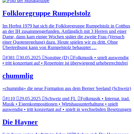
Folkloregruppe Rumpelstolz
Im Herbst 1979 hat sich die Folkloregruppe Rumpelstolz in Cottbus
an der IH zusammengefunden. Anfänglich mit 3 Herren und einer
Dame, dann kam einige Wochen später die zweite Frau (Versuch
einer Quotenregelung) dazu. Heute spielen wir zu dritt. Ohne
Übertreibung kann von Rumpelstolz behauptet …
#381
30.05.2025
Sonstige (D)
Folkmusik • spielt auswendig
• tritt konzertant auf • Repertoire ist überwiegend urheberrechtsfrei
chummlig
«chummlig» die neue Formation aus dem Berner Seeland (Schweiz)
#110
29.05.2025
Schweiz und FL
Folkmusik • Internat. trad.
Musik • Eigenkompositionen • Wirtshausunterhaltung • spielt
auswendig • tritt konzertant auf • spielt in wechselnden Besetzungen
Die Hayner