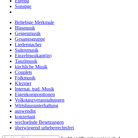
Europa
Sonstige
Beliebige Merkmale
Blasmusik
Geigenmusik
Gesangsgruppe
Liedermacher
Saitenmusik
Einzelmusikant(in)
Tanzlmusik
kirchliche Musik
Couplets
Folkmusik
Klezmer
Internat. trad. Musik
Eigenkompositionen
Volkstanzveranstaltungen
Wirtshausunterhaltung
auswendig
konzertant
wechselnde Besetzungen
überwiegend urheberrechtsfrei