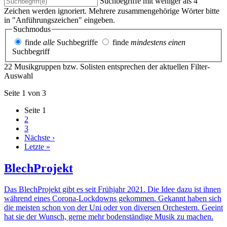
Suchbegriffe mit weniger als 4
Zeichen werden ignoriert. Mehrere zusammengehörige Wörter bitte
in "Anführungszeichen" eingeben.
Suchmodus
finde
alle
Suchbegriffe
finde
mindestens einen
Suchbegriff
22 Musikgruppen bzw. Solisten entsprechen der aktuellen Filter-
Auswahl
Seite 1 von 3
Seite
1
2
3
Nächste ›
Letzte »
BlechProjekt
Das BlechProjekt gibt es seit Frühjahr 2021. Die Idee dazu ist ihnen
während eines Corona-Lockdowns gekommen. Gekannt haben sich
die meisten schon von der Uni oder von diversen Orchestern. Geeint
hat sie der Wunsch, gerne mehr bodenständige Musik zu machen.