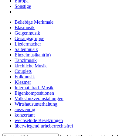
Europa
Sonstige
Beliebige Merkmale
Blasmusik
Geigenmusik
Gesangsgruppe
Liedermacher
Saitenmusik
Einzelmusikant(in)
Tanzlmusik
kirchliche Musik
Couplets
Folkmusik
Klezmer
Internat. trad. Musik
Eigenkompositionen
Volkstanzveranstaltungen
Wirtshausunterhaltung
auswendig
konzertant
wechselnde Besetzungen
überwiegend urheberrechtsfrei