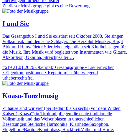
überwiegend urheberrechtsfrei
Zu dieser Musikgruppe gibt es eine Bewertung
I und Sie
Das Gesangsduo I und Sie existiert seit Oktober 2008. Sie singen
Volksmusik und deutsche Schlager. Die Herzblut-Musiker, Birgit
Birk und Hans-Dieter Stier leben eigentlich seit Kindheitstagen für
die Musik. Ihre Musik wird begleitet von Instrumenten wie Gitarre,
Akkordeon, Okarina, Streichpsalter …
#619
21.01.2026
Oberpfalz
Gesangsgruppe • Liedermacher
• Eigenkompositionen • Repertoire ist überwiegend
urheberrechtsfrei
Koasa-Tanzlmusig
Zuhause sind wir vier (bei Bedarf bis zu sechs) vor dem Wilden
Kaiser („Koasa") in Tirolund pflegen die echte traditionelle
Volksmusik und das Weisenblasen in unterschiedlichen
Besetzungen:Steirische Harmonika, Klarinette/Saxophon,
Flügelhorn/Bariton/Kontrabass, Hackbrett/Zither und Harfe.