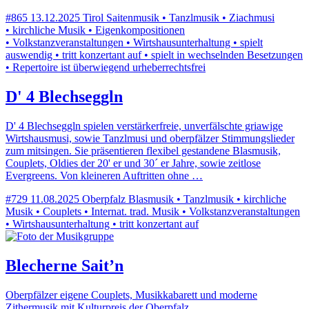
#865
13.12.2025
Tirol
Saitenmusik • Tanzlmusik • Ziachmusi
• kirchliche Musik • Eigenkompositionen
• Volkstanzveranstaltungen • Wirtshausunterhaltung • spielt
auswendig • tritt konzertant auf • spielt in wechselnden Besetzungen
• Repertoire ist überwiegend urheberrechtsfrei
D' 4 Blechseggln
D' 4 Blechseggln spielen verstärkerfreie, unverfälschte griawige
Wirtshausmusi, sowie Tanzlmusi und oberpfälzer Stimmungslieder
zum mitsingen. Sie präsentieren flexibel gestandene Blasmusik,
Couplets, Oldies der 20' er und 30´ er Jahre, sowie zeitlose
Evergreens. Von kleineren Auftritten ohne …
#729
11.08.2025
Oberpfalz
Blasmusik • Tanzlmusik • kirchliche
Musik • Couplets • Internat. trad. Musik • Volkstanzveranstaltungen
• Wirtshausunterhaltung • tritt konzertant auf
Blecherne Sait’n
Oberpfälzer eigene Couplets, Musikkabarett und moderne
Zithermusik mit Kulturpreis der Oberpfalz