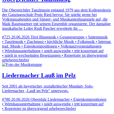
Die Obergrichtler Tanzlmusig entstand 1979 aus dem Kollegenkreis
der Ganztagsschule Prutz Ried hervor. Sie spielte gerne bei
Volkstanzabenden und Sänger- und Musikantenhuangarte auf, die
Maik Baumgartner mit seinem Ensemble organisierte. Der damalige
musikalische Leiter Rudi Pascher erweiterte ihr …
#725
20.06.2026
Tirol
Blasmusik • Gesangsgruppe • Saitenmusik
• Tanzlmusik • Ziachmusi • kirchliche Musik • Folkmusik • Internat.
trad. Musik • Eigenkompositionen • Volkstanzveranstaltungen
• Wirtshausunterhaltung • spielt auswendig • tritt konzertant auf
• spielt in wechselnden Besetzungen • Repertoire ist überwiegend
urheberrechtsfrei
Liedermacher Lauß im Pelz
Seit 2001 als bayerischer, sozialkritischer Mundart- Solo-
Liedermacher „Lauß im Pelz” unterwegs.
#780
20.06.2026
Oberpfalz
Liedermacher • Eigenkompositionen
• Wirtshausunterhaltung • spielt auswendig • tritt konzertant auf
• Repertoire ist überwiegend urheberrechtsfrei