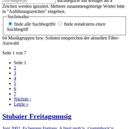
Suchbegriffe mit weniger als 4
Zeichen werden ignoriert. Mehrere zusammengehörige Wörter bitte
in "Anführungszeichen" eingeben.
Suchmodus
finde
alle
Suchbegriffe
finde
mindestens einen
Suchbegriff
64 Musikgruppen bzw. Solisten entsprechen der aktuellen Filter-
Auswahl
Seite 1 von 7
Seite
1
2
3
4
5
6
7
Nächste ›
Letzte »
Stubaier Freitagsmusig
Juni 2002. Es begann Freitags. A bissl prob’n, z’sammhock’n,