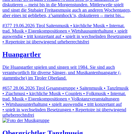
diskutieren -- meist bis in die Morgenstunden. Mittlerweile spielt
und singt die Stubaier Freitagsmusig auch an anderen Wochentagen,
aber eines ist geblieben, z’sammhock’n, diskutieren -- meist bis...
#377
19.06.2026
Tirol
Saitenmusik • kirchliche Musik • Internat.
trad. Musik • Eigenkompositionen • Wirtshausunterhaltung • spielt
auswendig • tritt konzertant auf • spielt in wechselnden Besetzungen
• Repertoire ist überwiegend urheberrechtsfrei
Huangartler
Die Huangartler spielen und singen seit 1984. Sie sind auch
verantwortlich für diverse Sänger- und Musikantenhuangarte (-
stammtische) im Tiroler Oberland.
#657
28.06.2026
Tirol
Gesangsgruppe • Saitenmusik • Tanzlmusik
• Ziachmusi • kirchliche Musik • Couplets • Folkmusik • Internat.
trad. Musik • Eigenkompositionen • Volkstanzveranstaltungen
• Wirtshausunterhaltung • spielt auswendig • tritt konzertant auf
• spielt in wechselnden Besetzungen • Repertoire ist überwiegend
urheberrechtsfrei
Obergrichtler Tanzlmusig