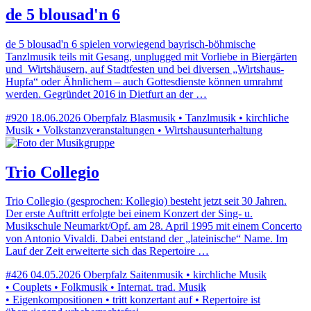
de 5 blousad'n 6
de 5 blousad'n 6 spielen vorwiegend bayrisch-böhmische
Tanzlmusik teils mit Gesang, unplugged mit Vorliebe in Biergärten
und Wirtshäusern, auf Stadtfesten und bei diversen „Wirtshaus-
Hupfa“ oder Ähnlichem – auch Gottesdienste können umrahmt
werden. Gegründet 2016 in Dietfurt an der …
#920
18.06.2026
Oberpfalz
Blasmusik • Tanzlmusik • kirchliche
Musik • Volkstanzveranstaltungen • Wirtshausunterhaltung
Trio Collegio
Trio Collegio (gesprochen: Kollegio) besteht jetzt seit 30 Jahren.
Der erste Auftritt erfolgte bei einem Konzert der Sing- u.
Musikschule Neumarkt/Opf. am 28. April 1995 mit einem Concerto
von Antonio Vivaldi. Dabei entstand der „lateinische“ Name. Im
Lauf der Zeit erweiterte sich das Repertoire …
#426
04.05.2026
Oberpfalz
Saitenmusik • kirchliche Musik
• Couplets • Folkmusik • Internat. trad. Musik
• Eigenkompositionen • tritt konzertant auf • Repertoire ist