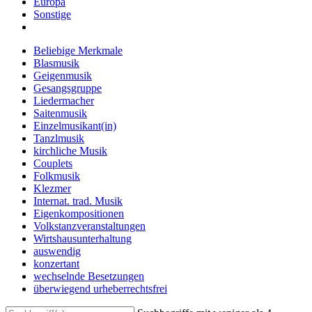
Europa
Sonstige
Beliebige Merkmale
Blasmusik
Geigenmusik
Gesangsgruppe
Liedermacher
Saitenmusik
Einzelmusikant(in)
Tanzlmusik
kirchliche Musik
Couplets
Folkmusik
Klezmer
Internat. trad. Musik
Eigenkompositionen
Volkstanzveranstaltungen
Wirtshausunterhaltung
auswendig
konzertant
wechselnde Besetzungen
überwiegend urheberrechtsfrei