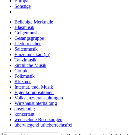
Europa
Sonstige
Beliebige Merkmale
Blasmusik
Geigenmusik
Gesangsgruppe
Liedermacher
Saitenmusik
Einzelmusikant(in)
Tanzlmusik
kirchliche Musik
Couplets
Folkmusik
Klezmer
Internat. trad. Musik
Eigenkompositionen
Volkstanzveranstaltungen
Wirtshausunterhaltung
auswendig
konzertant
wechselnde Besetzungen
überwiegend urheberrechtsfrei