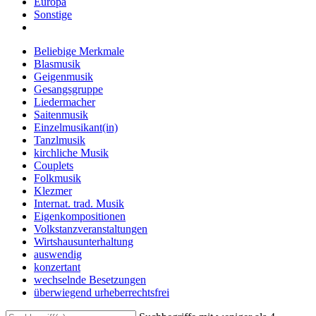
Europa
Sonstige
Beliebige Merkmale
Blasmusik
Geigenmusik
Gesangsgruppe
Liedermacher
Saitenmusik
Einzelmusikant(in)
Tanzlmusik
kirchliche Musik
Couplets
Folkmusik
Klezmer
Internat. trad. Musik
Eigenkompositionen
Volkstanzveranstaltungen
Wirtshausunterhaltung
auswendig
konzertant
wechselnde Besetzungen
überwiegend urheberrechtsfrei