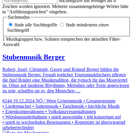
Suchbegriffe mit weniger als 4
Zeichen werden ignoriert. Mehrere zusammengehörige Wörter bitte
in "Anführungszeichen" eingeben.
Suchmodus
finde
alle
Suchbegriffe
finde
mindestens einen
Suchbegriff
1 Musikgruppen bzw. Solisten entsprechen der aktuellen Filter-
Auswahl
Stubenmusik Berger
Robert, Josef, Christoph, Georg und Roland Berger bilden die
Stubenmusik Berger. Fernab jeglicher Tourismusklischees pflegen
die fünf Brüder eine Musiktradition, die typisch für das Mostviertel
ist. Ohne auf moderne Rhythmen, Melodien oder Texte angewiesen
zu sein, schaffen sie es, den Menschen …
#244
19.12.2024
NÖ / Wien
Geigenmusik • Gesangsgruppe
• Liedermacher • Saitenmusik • Tanzlmusik • kirchliche Musik
• Eigenkompositionen • Volkstanzveranstaltungen
• Wirtshausunterhaltung • spielt auswendig • tritt konzertant auf
• spielt in wechselnden Besetzungen • Repertoire ist überwiegend
urheberrechtsfrei