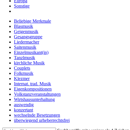
Europa
Sonstige
Beliebige Merkmale
Blasmusik
Geigenmusik
Gesangsgruppe
Liedermacher
Saitenmusik
Einzelmusikant(in)
Tanzlmusik
kirchliche Musik
Couplets
Folkmusik
Klezmer
Internat. trad. Musik
Eigenkompositionen
Volkstanzveranstaltungen
Wirtshausunterhaltung
auswendig
konzertant
wechselnde Besetzungen
überwiegend urheberrechtsfrei