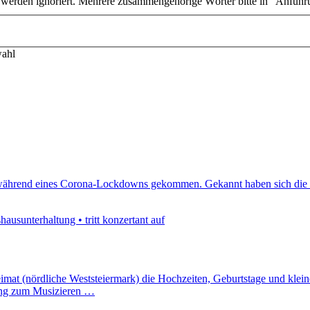
n werden ignoriert. Mehrere zusammengehörige Wörter bitte in "Anführ
wahl
en während eines Corona-Lockdowns gekommen. Gekannt haben sich die 
ausunterhaltung • tritt konzertant auf
imat (nördliche Weststeiermark) die Hochzeiten, Geburtstage und kleine l
lung zum Musizieren …