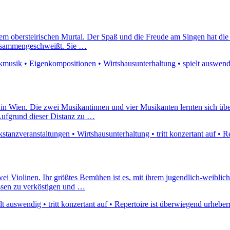
em obersteirischen Murtal. Der Spaß und die Freude am Singen hat di
zusammengeschweißt. Sie …
musik • Eigenkompositionen • Wirtshausunterhaltung • spielt auswendi
in Wien. Die zwei Musikantinnen und vier Musikanten lernten sich übe
 Aufgrund dieser Distanz zu …
anzveranstaltungen • Wirtshausunterhaltung • tritt konzertant auf • Re
zwei Violinen. Ihr größtes Bemühen ist es, mit ihrem jugendlich-weibl
ssen zu verköstigen und …
 auswendig • tritt konzertant auf • Repertoire ist überwiegend urheberr