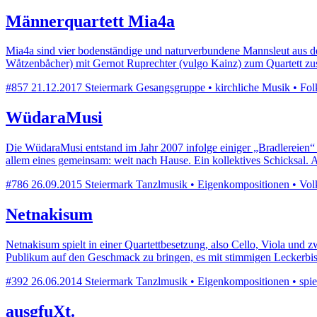
Männerquartett Mia4a
Mia4a sind vier bodenständige und naturverbundene Mannsleut aus d
Wåtzenbåcher) mit Gernot Ruprechter (vulgo Kainz) zum Quartett 
#857
21.12.2017
Steiermark
Gesangsgruppe • kirchliche Musik • Folk
WüdaraMusi
Die WüdaraMusi entstand im Jahr 2007 infolge einiger „Bradlereien“ 
allem eines gemeinsam: weit nach Hause. Ein kollektives Schicksal.
#786
26.09.2015
Steiermark
Tanzlmusik • Eigenkompositionen • Volkst
Netnakisum
Netnakisum spielt in einer Quartettbesetzung, also Cello, Viola und 
Publikum auf den Geschmack zu bringen, es mit stimmigen Leckerbi
#392
26.06.2014
Steiermark
Tanzlmusik • Eigenkompositionen • spielt
ausgfuXt.