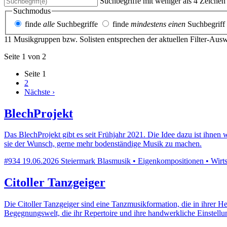
Suchbegriffe mit weniger als 4 Zeiche
Suchmodus
finde
alle
Suchbegriffe
finde
mindestens einen
Suchbegriff
11 Musikgruppen bzw. Solisten entsprechen der aktuellen Filter-Aus
Seite 1 von 2
Seite
1
2
Nächste ›
BlechProjekt
Das BlechProjekt gibt es seit Frühjahr 2021. Die Idee dazu ist ihn
sie der Wunsch, gerne mehr bodenständige Musik zu machen.
#934
19.06.2026
Steiermark
Blasmusik • Eigenkompositionen • Wirtsh
Citoller Tanzgeiger
Die Citoller Tanzgeiger sind eine Tanzmusikformation, die in ihrer He
Begegnungswelt, die ihr Repertoire und ihre handwerkliche Einstel