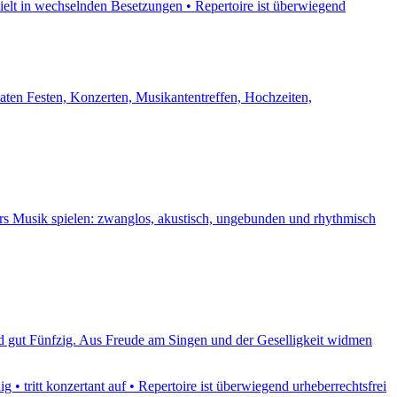
ielt in wechselnden Besetzungen • Repertoire ist überwiegend
vaten Festen, Konzerten, Musikantentreffen, Hochzeiten,
ers Musik spielen: zwanglos, akustisch, ungebunden und rhythmisch
 gut Fünfzig. Aus Freude am Singen und der Geselligkeit widmen
• tritt konzertant auf • Repertoire ist überwiegend urheberrechtsfrei