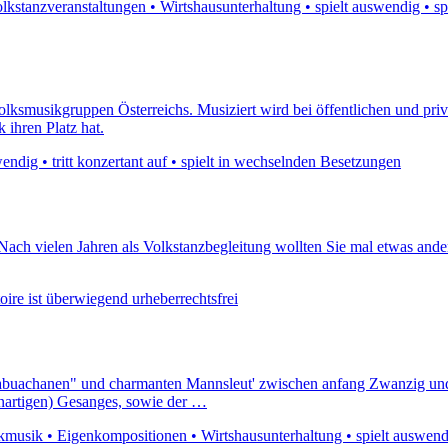
stanzveranstaltungen • Wirtshausunterhaltung • spielt auswendig • sp
olksmusikgruppen Österreichs. Musiziert wird bei öffentlichen und pri
 ihren Platz hat.
ndig • tritt konzertant auf • spielt in wechselnden Besetzungen
Nach vielen Jahren als Volkstanzbegleitung wollten Sie mal etwas and
ire ist überwiegend urheberrechtsfrei
oabuachanen" und charmanten Mannsleut' zwischen anfang Zwanzig und
 unartigen) Gesanges, sowie der …
musik • Eigenkompositionen • Wirtshausunterhaltung • spielt auswendig 