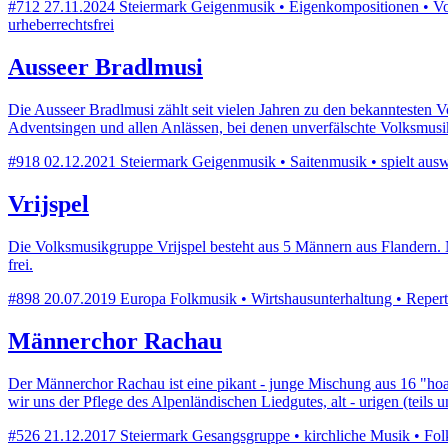
#712
27.11.2024
Steiermark
Geigenmusik • Eigenkompositionen • Volk
urheberrechtsfrei
Ausseer Bradlmusi
Die Ausseer Bradlmusi zählt seit vielen Jahren zu den bekanntesten V
Adventsingen und allen Anlässen, bei denen unverfälschte Volksmusik
#918
02.12.2021
Steiermark
Geigenmusik • Saitenmusik • spielt auswe
Vrijspel
Die Volksmusikgruppe Vrijspel besteht aus 5 Männern aus Flandern. 
frei.
#898
20.07.2019
Europa
Folkmusik • Wirtshausunterhaltung • Reperto
Männerchor Rachau
Der Männerchor Rachau ist eine pikant - junge Mischung aus 16 "h
wir uns der Pflege des Alpenländischen Liedgutes, alt - urigen (teils
#526
21.12.2017
Steiermark
Gesangsgruppe • kirchliche Musik • Folk