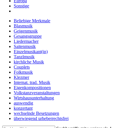
Europa
Sonstige
Beliebige Merkmale
Blasmusik
Geigenmusik
Gesangsgruppe
Liedermacher
Saitenmusik
Einzelmusikant(in)
Tanzlmusik
kirchliche Musik
Couplets
Folkmusik
Klezmer
Internat. trad. Musik
Eigenkompositionen
Volkstanzveranstaltungen
Wirtshausunterhaltung
auswendig
konzertant
wechselnde Besetzungen
überwiegend urheberrechtsfrei