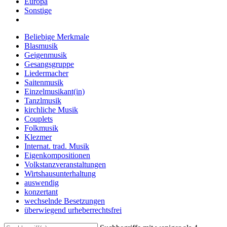
Europa
Sonstige
Beliebige Merkmale
Blasmusik
Geigenmusik
Gesangsgruppe
Liedermacher
Saitenmusik
Einzelmusikant(in)
Tanzlmusik
kirchliche Musik
Couplets
Folkmusik
Klezmer
Internat. trad. Musik
Eigenkompositionen
Volkstanzveranstaltungen
Wirtshausunterhaltung
auswendig
konzertant
wechselnde Besetzungen
überwiegend urheberrechtsfrei