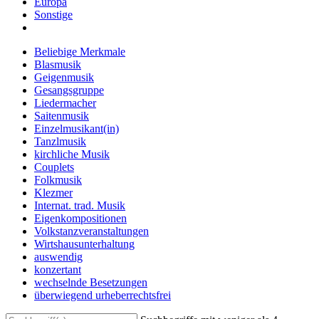
Europa
Sonstige
Beliebige Merkmale
Blasmusik
Geigenmusik
Gesangsgruppe
Liedermacher
Saitenmusik
Einzelmusikant(in)
Tanzlmusik
kirchliche Musik
Couplets
Folkmusik
Klezmer
Internat. trad. Musik
Eigenkompositionen
Volkstanzveranstaltungen
Wirtshausunterhaltung
auswendig
konzertant
wechselnde Besetzungen
überwiegend urheberrechtsfrei