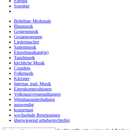
Europa
Sonstige
Beliebige Merkmale
Blasmusik
Geigenmusik
Gesangsgruppe
Liedermacher
Saitenmusik
Einzelmusikant(in)
Tanzlmusik
kirchliche Musik
Couplets
Folkmusik
Klezmer
Internat. trad. Musik
Eigenkompositionen
Volkstanzveranstaltungen
Wirtshausunterhaltung
auswendig
konzertant
wechselnde Besetzungen
überwiegend urheberrechtsfrei