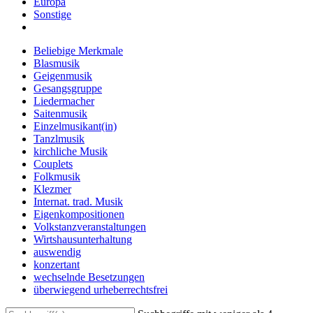
Europa
Sonstige
Beliebige Merkmale
Blasmusik
Geigenmusik
Gesangsgruppe
Liedermacher
Saitenmusik
Einzelmusikant(in)
Tanzlmusik
kirchliche Musik
Couplets
Folkmusik
Klezmer
Internat. trad. Musik
Eigenkompositionen
Volkstanzveranstaltungen
Wirtshausunterhaltung
auswendig
konzertant
wechselnde Besetzungen
überwiegend urheberrechtsfrei