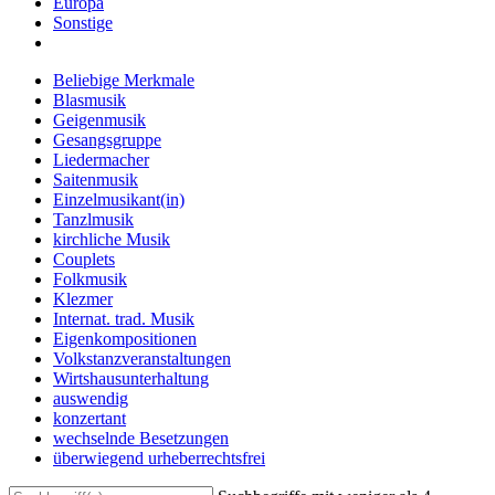
Europa
Sonstige
Beliebige Merkmale
Blasmusik
Geigenmusik
Gesangsgruppe
Liedermacher
Saitenmusik
Einzelmusikant(in)
Tanzlmusik
kirchliche Musik
Couplets
Folkmusik
Klezmer
Internat. trad. Musik
Eigenkompositionen
Volkstanzveranstaltungen
Wirtshausunterhaltung
auswendig
konzertant
wechselnde Besetzungen
überwiegend urheberrechtsfrei