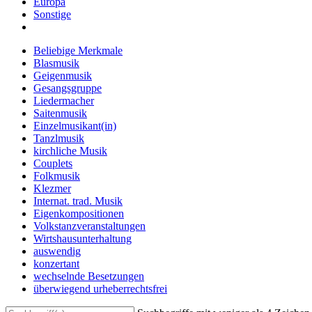
Europa
Sonstige
Beliebige Merkmale
Blasmusik
Geigenmusik
Gesangsgruppe
Liedermacher
Saitenmusik
Einzelmusikant(in)
Tanzlmusik
kirchliche Musik
Couplets
Folkmusik
Klezmer
Internat. trad. Musik
Eigenkompositionen
Volkstanzveranstaltungen
Wirtshausunterhaltung
auswendig
konzertant
wechselnde Besetzungen
überwiegend urheberrechtsfrei