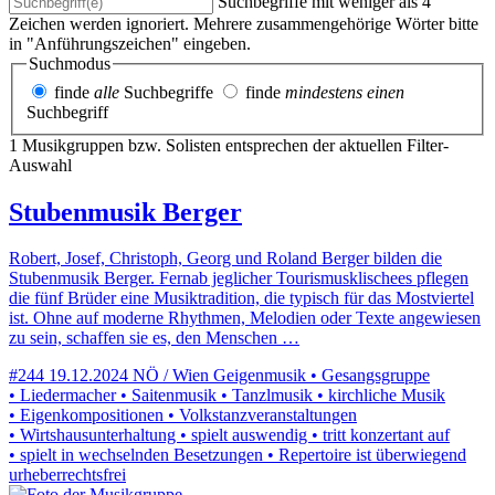
Suchbegriffe mit weniger als 4
Zeichen werden ignoriert. Mehrere zusammengehörige Wörter bitte
in "Anführungszeichen" eingeben.
Suchmodus
finde
alle
Suchbegriffe
finde
mindestens einen
Suchbegriff
1 Musikgruppen bzw. Solisten entsprechen der aktuellen Filter-
Auswahl
Stubenmusik Berger
Robert, Josef, Christoph, Georg und Roland Berger bilden die
Stubenmusik Berger. Fernab jeglicher Tourismusklischees pflegen
die fünf Brüder eine Musiktradition, die typisch für das Mostviertel
ist. Ohne auf moderne Rhythmen, Melodien oder Texte angewiesen
zu sein, schaffen sie es, den Menschen …
#244
19.12.2024
NÖ / Wien
Geigenmusik • Gesangsgruppe
• Liedermacher • Saitenmusik • Tanzlmusik • kirchliche Musik
• Eigenkompositionen • Volkstanzveranstaltungen
• Wirtshausunterhaltung • spielt auswendig • tritt konzertant auf
• spielt in wechselnden Besetzungen • Repertoire ist überwiegend
urheberrechtsfrei