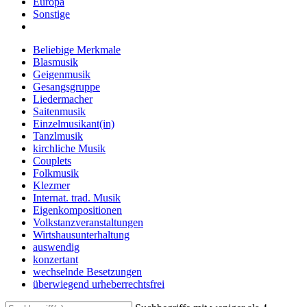
Europa
Sonstige
Beliebige Merkmale
Blasmusik
Geigenmusik
Gesangsgruppe
Liedermacher
Saitenmusik
Einzelmusikant(in)
Tanzlmusik
kirchliche Musik
Couplets
Folkmusik
Klezmer
Internat. trad. Musik
Eigenkompositionen
Volkstanzveranstaltungen
Wirtshausunterhaltung
auswendig
konzertant
wechselnde Besetzungen
überwiegend urheberrechtsfrei