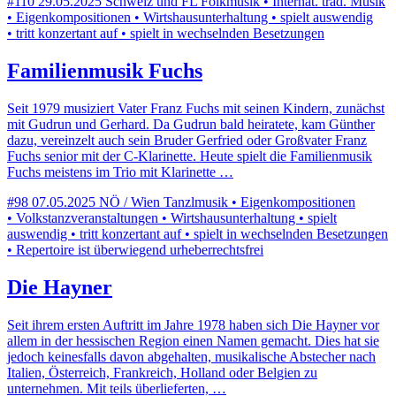
#110
29.05.2025
Schweiz und FL
Folkmusik • Internat. trad. Musik
• Eigenkompositionen • Wirtshausunterhaltung • spielt auswendig
• tritt konzertant auf • spielt in wechselnden Besetzungen
Familienmusik Fuchs
Seit 1979 musiziert Vater Franz Fuchs mit seinen Kindern, zunächst
mit Gudrun und Gerhard. Da Gudrun bald heiratete, kam Günther
dazu, vereinzelt auch sein Bruder Gerfried oder Großvater Franz
Fuchs senior mit der C-Klarinette. Heute spielt die Familienmusik
Fuchs meistens im Trio mit Klarinette …
#98
07.05.2025
NÖ / Wien
Tanzlmusik • Eigenkompositionen
• Volkstanzveranstaltungen • Wirtshausunterhaltung • spielt
auswendig • tritt konzertant auf • spielt in wechselnden Besetzungen
• Repertoire ist überwiegend urheberrechtsfrei
Die Hayner
Seit ihrem ersten Auftritt im Jahre 1978 haben sich Die Hayner vor
allem in der hessischen Region einen Namen gemacht. Dies hat sie
jedoch keinesfalls davon abgehalten, musikalische Abstecher nach
Italien, Österreich, Frankreich, Holland oder Belgien zu
unternehmen. Mit teils überlieferten, …