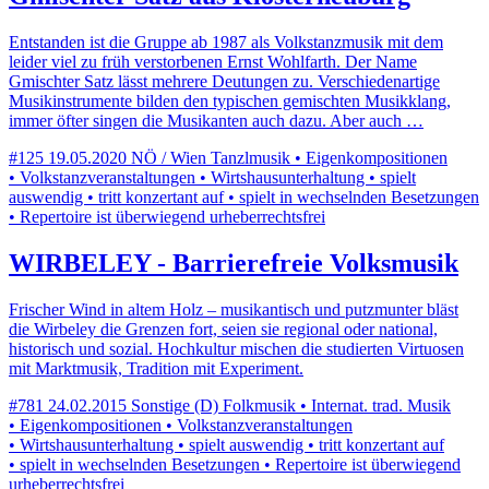
Entstanden ist die Gruppe ab 1987 als Volkstanzmusik mit dem
leider viel zu früh verstorbenen Ernst Wohlfarth. Der Name
Gmischter Satz lässt mehrere Deutungen zu. Verschiedenartige
Musikinstrumente bilden den typischen gemischten Musikklang,
immer öfter singen die Musikanten auch dazu. Aber auch …
#125
19.05.2020
NÖ / Wien
Tanzlmusik • Eigenkompositionen
• Volkstanzveranstaltungen • Wirtshausunterhaltung • spielt
auswendig • tritt konzertant auf • spielt in wechselnden Besetzungen
• Repertoire ist überwiegend urheberrechtsfrei
WIRBELEY - Barrierefreie Volksmusik
Frischer Wind in altem Holz – musikantisch und putzmunter bläst
die Wirbeley die Grenzen fort, seien sie regional oder national,
historisch und sozial. Hochkultur mischen die studierten Virtuosen
mit Marktmusik, Tradition mit Experiment.
#781
24.02.2015
Sonstige (D)
Folkmusik • Internat. trad. Musik
• Eigenkompositionen • Volkstanzveranstaltungen
• Wirtshausunterhaltung • spielt auswendig • tritt konzertant auf
• spielt in wechselnden Besetzungen • Repertoire ist überwiegend
urheberrechtsfrei