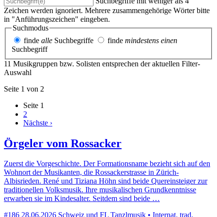
Suchbegriffe mit weniger als 4
Zeichen werden ignoriert. Mehrere zusammengehörige Wörter bitte
in "Anführungszeichen" eingeben.
Suchmodus
finde
alle
Suchbegriffe
finde
mindestens einen
Suchbegriff
11 Musikgruppen bzw. Solisten entsprechen der aktuellen Filter-
Auswahl
Seite 1 von 2
Seite
1
2
Nächste ›
Örgeler vom Rossacker
Zuerst die Vorgeschichte. Der Formationsname bezieht sich auf den
Wohnort der Musikanten, die Rossackerstrasse in Zürich-
Albisrieden. René und Tiziana Höhn sind beide Quereinsteiger zur
traditionellen Volksmusik. Ihre musikalischen Grundkenntnisse
erwarben sie im Kindesalter. Seitdem sind beide …
#186
28.06.2026
Schweiz und FL
Tanzlmusik • Internat. trad.