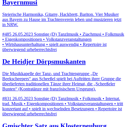
Bayernmusi
Steierische Harmonika, Gitarre, Hackbrett, Bariton. Vier Musiker
aus Bayern zu Hause im Trachtenverein leben und musizieren jetzt
in NRW.
#485
26.05.2023
Sonstige (D)
Tanzlmusik • Ziachmusi • Folkmusik
• Eigenkompositionen • Volkstanzveranstaltungen
• Wirtshausunterhaltung • spielt auswendig • Repertoire ist
überwiegend urheberrechtsfrei
De Heidjer Dörpsmuskanten
Die Musikkapelle der Tanz- und Trachtengruppe „De
Beekscheepers“ aus Scheeßel spielt bei Auftritten ihrer Gruppe die
überlieferten traditionellen Tänze ihrer Heimat, die „Scheeßeler
Bunten“ (Kontratänze mit französischem Ursprung).
#831
26.05.2023
Sonstige (D)
Tanzlmusik • Folkmusik • Internat.
trad. Musik • Eigenkompositionen • Volkstanzveranstaltungen • tritt
konzertant auf • spielt in wechselnden Besetzungen • Repertoire ist
überwiegend urheberrechtsfrei
Gmischter Satz aus Klosterneuburg