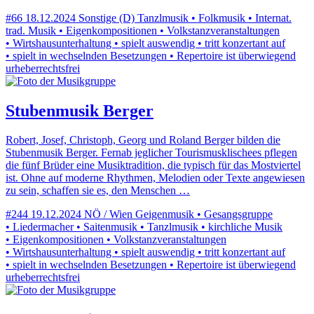
#66
18.12.2024
Sonstige (D)
Tanzlmusik • Folkmusik • Internat.
trad. Musik • Eigenkompositionen • Volkstanzveranstaltungen
• Wirtshausunterhaltung • spielt auswendig • tritt konzertant auf
• spielt in wechselnden Besetzungen • Repertoire ist überwiegend
urheberrechtsfrei
Stubenmusik Berger
Robert, Josef, Christoph, Georg und Roland Berger bilden die
Stubenmusik Berger. Fernab jeglicher Tourismusklischees pflegen
die fünf Brüder eine Musiktradition, die typisch für das Mostviertel
ist. Ohne auf moderne Rhythmen, Melodien oder Texte angewiesen
zu sein, schaffen sie es, den Menschen …
#244
19.12.2024
NÖ / Wien
Geigenmusik • Gesangsgruppe
• Liedermacher • Saitenmusik • Tanzlmusik • kirchliche Musik
• Eigenkompositionen • Volkstanzveranstaltungen
• Wirtshausunterhaltung • spielt auswendig • tritt konzertant auf
• spielt in wechselnden Besetzungen • Repertoire ist überwiegend
urheberrechtsfrei