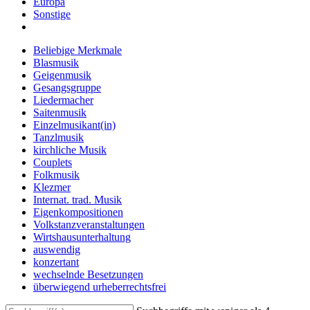
Europa
Sonstige
Beliebige Merkmale
Blasmusik
Geigenmusik
Gesangsgruppe
Liedermacher
Saitenmusik
Einzelmusikant(in)
Tanzlmusik
kirchliche Musik
Couplets
Folkmusik
Klezmer
Internat. trad. Musik
Eigenkompositionen
Volkstanzveranstaltungen
Wirtshausunterhaltung
auswendig
konzertant
wechselnde Besetzungen
überwiegend urheberrechtsfrei