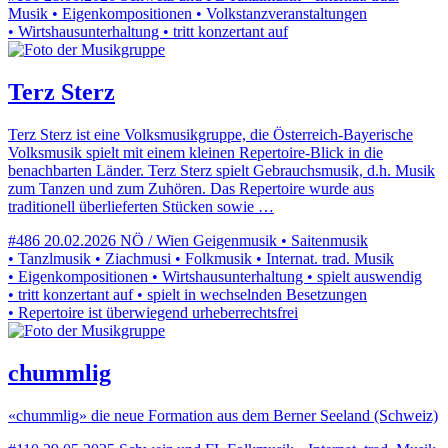
Musik • Eigenkompositionen • Volkstanzveranstaltungen
• Wirtshausunterhaltung • tritt konzertant auf
Terz Sterz
Terz Sterz ist eine Volksmusikgruppe, die Österreich-Bayerische
Volksmusik spielt mit einem kleinen Repertoire-Blick in die
benachbarten Länder. Terz Sterz spielt Gebrauchsmusik, d.h. Musik
zum Tanzen und zum Zuhören. Das Repertoire wurde aus
traditionell überlieferten Stücken sowie …
#486
20.02.2026
NÖ / Wien
Geigenmusik • Saitenmusik
• Tanzlmusik • Ziachmusi • Folkmusik • Internat. trad. Musik
• Eigenkompositionen • Wirtshausunterhaltung • spielt auswendig
• tritt konzertant auf • spielt in wechselnden Besetzungen
• Repertoire ist überwiegend urheberrechtsfrei
chummlig
«chummlig» die neue Formation aus dem Berner Seeland (Schweiz)