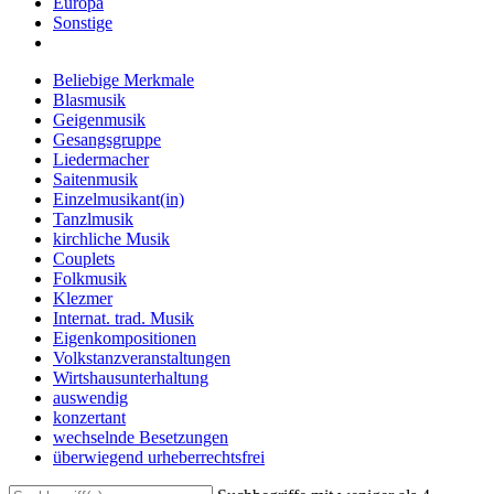
Europa
Sonstige
Beliebige Merkmale
Blasmusik
Geigenmusik
Gesangsgruppe
Liedermacher
Saitenmusik
Einzelmusikant(in)
Tanzlmusik
kirchliche Musik
Couplets
Folkmusik
Klezmer
Internat. trad. Musik
Eigenkompositionen
Volkstanzveranstaltungen
Wirtshausunterhaltung
auswendig
konzertant
wechselnde Besetzungen
überwiegend urheberrechtsfrei