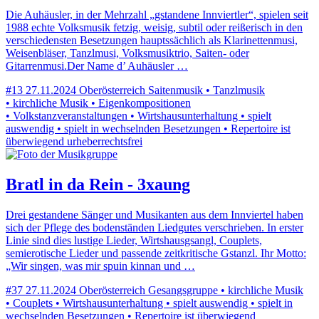
Die Auhäusler, in der Mehrzahl „gstandene Innviertler“, spielen seit
1988 echte Volksmusik fetzig, weisig, subtil oder reißerisch in den
verschiedensten Besetzungen hauptssächlich als Klarinettenmusi,
Weisenbläser, Tanzlmusi, Volksmusiktrio, Saiten- oder
Gitarrenmusi.Der Name d’ Auhäusler …
#13
27.11.2024
Oberösterreich
Saitenmusik • Tanzlmusik
• kirchliche Musik • Eigenkompositionen
• Volkstanzveranstaltungen • Wirtshausunterhaltung • spielt
auswendig • spielt in wechselnden Besetzungen • Repertoire ist
überwiegend urheberrechtsfrei
Bratl in da Rein - 3xaung
Drei gestandene Sänger und Musikanten aus dem Innviertel haben
sich der Pflege des bodenständen Liedgutes verschrieben. In erster
Linie sind dies lustige Lieder, Wirtshausgsangl, Couplets,
semierotische Lieder und passende zeitkritische Gstanzl. Ihr Motto:
„Wir singen, was mir spuin kinnan und …
#37
27.11.2024
Oberösterreich
Gesangsgruppe • kirchliche Musik
• Couplets • Wirtshausunterhaltung • spielt auswendig • spielt in
wechselnden Besetzungen • Repertoire ist überwiegend