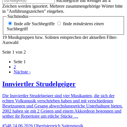
Suchbegriffe mit weniger als 4
Zeichen werden ignoriert. Mehrere zusammengehörige Wörter bitte
in "Anführungszeichen" eingeben.
Suchmodus
finde
alle
Suchbegriffe
finde
mindestens einen
Suchbegriff
19 Musikgruppen bzw. Solisten entsprechen der aktuellen Filter-
Auswahl
Seite 1 von 2
Seite
1
2
Nächste ›
Innviertler Strudelgeiger
Die Innviertler Strudelgeiger sind vier Musikanten, die sich der
echten Volksmusik verschrieben haben und mit verschiedenen
Besetzungen und Gesang abwechslungsreiche Unterhaltung bieten.
2002 haben sie mit 2 Geigen und einem Akkordeon begonnen und
seither ihr Repertoire um etliche Stücke …
#548
24.06.2026
Oberösterreich
Saitenmusik