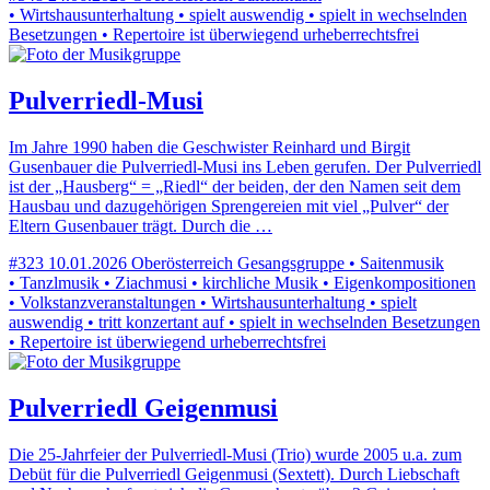
• Wirtshausunterhaltung • spielt auswendig • spielt in wechselnden
Besetzungen • Repertoire ist überwiegend urheberrechtsfrei
Pulverriedl-Musi
Im Jahre 1990 haben die Geschwister Reinhard und Birgit
Gusenbauer die Pulverriedl-Musi ins Leben gerufen. Der Pulverriedl
ist der „Hausberg“ = „Riedl“ der beiden, der den Namen seit dem
Hausbau und dazugehörigen Sprengereien mit viel „Pulver“ der
Eltern Gusenbauer trägt. Durch die …
#323
10.01.2026
Oberösterreich
Gesangsgruppe • Saitenmusik
• Tanzlmusik • Ziachmusi • kirchliche Musik • Eigenkompositionen
• Volkstanzveranstaltungen • Wirtshausunterhaltung • spielt
auswendig • tritt konzertant auf • spielt in wechselnden Besetzungen
• Repertoire ist überwiegend urheberrechtsfrei
Pulverriedl Geigenmusi
Die 25-Jahrfeier der Pulverriedl-Musi (Trio) wurde 2005 u.a. zum
Debüt für die Pulverriedl Geigenmusi (Sextett). Durch Liebschaft