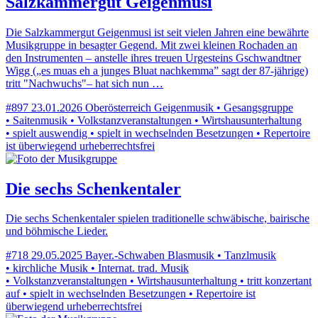
Salzkammergut Geigenmusi
Die Salzkammergut Geigenmusi ist seit vielen Jahren eine bewährte
Musikgruppe in besagter Gegend. Mit zwei kleinen Rochaden an
den Instrumenten – anstelle ihres treuen Urgesteins Gschwandtner
Wigg („es muas eh a junges Bluat nachkemma” sagt der 87-jährige)
tritt "Nachwuchs"– hat sich nun …
#897
23.01.2026
Oberösterreich
Geigenmusik • Gesangsgruppe
• Saitenmusik • Volkstanzveranstaltungen • Wirtshausunterhaltung
• spielt auswendig • spielt in wechselnden Besetzungen • Repertoire
ist überwiegend urheberrechtsfrei
Die sechs Schenkentaler
Die sechs Schenkentaler spielen traditionelle schwäbische, bairische
und böhmische Lieder.
#718
29.05.2025
Bayer.-Schwaben
Blasmusik • Tanzlmusik
• kirchliche Musik • Internat. trad. Musik
• Volkstanzveranstaltungen • Wirtshausunterhaltung • tritt konzertant
auf • spielt in wechselnden Besetzungen • Repertoire ist
überwiegend urheberrechtsfrei