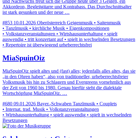
und Nachwuchs freut sich die Gruppe heute über 3 Geigen, ein
Akkordeon, Begleitgitarre und Kontrabass. Das Durchschnittsalter
ist stark gesunken und der neue …
#853
10.01.2026
Oberösterreich
Geigenmusik • Saitenmusik
• Tanzlmusik • kirchliche Musik • Eigenkompositionen
• Volkstanzveranstaltungen • Wirtshausunterhaltung • spielt
auswendig • tritt konzertant auf • spielt in wechselnden Besetzungen
• Repertoire ist überwiegend urheberrechtsfrei
MiaSpuinOiz
MiaSpuinOiz spielt altes und (fast) alles; jedenfalls alles altes, das sie
„in den Ohren haben“, also von traditioneller, urheberrechtsfreier
Volksmusik bis hin zu Schlagern und Evergreens vornehmlich aus
der Zeit von 1960 bis 1980. Genau hierfür steht die dialektale
Wortschöpfung MiaSpuinOiz. …
#680
09.01.2026
Bayer.-Schwaben
Tanzlmusik • Couplets
• Internat. trad. Musik • Volkstanzveranstaltungen
• Wirtshausunterhaltung • spielt auswendig • spielt in wechselnden
Besetzungen