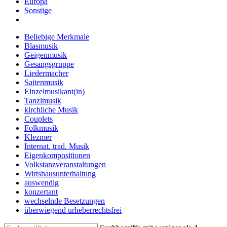
Europa
Sonstige
Beliebige Merkmale
Blasmusik
Geigenmusik
Gesangsgruppe
Liedermacher
Saitenmusik
Einzelmusikant(in)
Tanzlmusik
kirchliche Musik
Couplets
Folkmusik
Klezmer
Internat. trad. Musik
Eigenkompositionen
Volkstanzveranstaltungen
Wirtshausunterhaltung
auswendig
konzertant
wechselnde Besetzungen
überwiegend urheberrechtsfrei