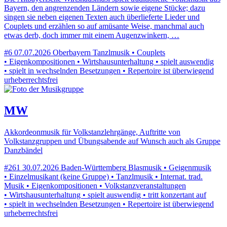
Bayern, den angrenzenden Ländern sowie eigene Stücke; dazu
singen sie neben eigenen Texten auch überlieferte Lieder und
Couplets und erzählen so auf amüsante Weise, manchmal auch
etwas derb, doch immer mit einem Augenzwinkern, …
#6
07.07.2026
Oberbayern
Tanzlmusik • Couplets
• Eigenkompositionen • Wirtshausunterhaltung • spielt auswendig
• spielt in wechselnden Besetzungen • Repertoire ist überwiegend
urheberrechtsfrei
MW
Akkordeonmusik für Volkstanzlehrgänge, Auftritte von
Volkstanzgruppen und Übungsabende auf Wunsch auch als Gruppe
Danzbändel
#261
30.07.2026
Baden-Württemberg
Blasmusik • Geigenmusik
• Einzelmusikant (keine Gruppe) • Tanzlmusik • Internat. trad.
Musik • Eigenkompositionen • Volkstanzveranstaltungen
• Wirtshausunterhaltung • spielt auswendig • tritt konzertant auf
• spielt in wechselnden Besetzungen • Repertoire ist überwiegend
urheberrechtsfrei