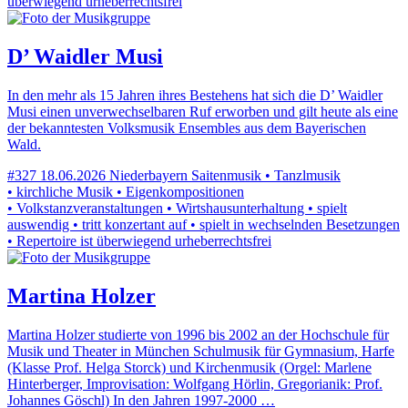
überwiegend urheberrechtsfrei
D’ Waidler Musi
In den mehr als 15 Jahren ihres Bestehens hat sich die D’ Waidler
Musi einen unverwechselbaren Ruf erworben und gilt heute als eine
der bekanntesten Volksmusik Ensembles aus dem Bayerischen
Wald.
#327
18.06.2026
Niederbayern
Saitenmusik • Tanzlmusik
• kirchliche Musik • Eigenkompositionen
• Volkstanzveranstaltungen • Wirtshausunterhaltung • spielt
auswendig • tritt konzertant auf • spielt in wechselnden Besetzungen
• Repertoire ist überwiegend urheberrechtsfrei
Martina Holzer
Martina Holzer studierte von 1996 bis 2002 an der Hochschule für
Musik und Theater in München Schulmusik für Gymnasium, Harfe
(Klasse Prof. Helga Storck) und Kirchenmusik (Orgel: Marlene
Hinterberger, Improvisation: Wolfgang Hörlin, Gregorianik: Prof.
Johannes Göschl) In den Jahren 1997-2000 …