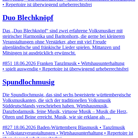
• Repertoire ist überwiegend urheberrechtsfrei
Duo Blechknöpf
Das „Duo Blechknöpf“ sind zwei erfahrene Volksmusiker mit
steirischer Harmonika und Baritonhorn, die gerne bei kleineren
Veranstaltungen ohne Verstärker, aber mit viel Freude
alpenländische und fränkische Lieder spielen. Mittanzen und
Mitsingen ist ausdrücklich erwünscht.
#851
18.06.2026
Franken
Tanzlmusik • Wirtshausunterhaltung
• spielt auswendig • Repertoire ist überwiegend urheberrechtsfrei
Spundlochmusig
Die Spundlochmusig, das sind sechs begeisterte württembergische
Volksmusikanten, die sich der traditionellen Volksmusik
Süddeutschlands verschrieben haben. Wirtshausmusik,
Danzbodamusik, feine Musik, virtuose Musik – Musik die Herz,
Ohren und Beine erreicht. Musik, wie sie erklang als …
#827
18.06.2026
Baden-Württemberg
Blasmusik • Tanzlmusik
• Volkstanzveranstaltungen • Wirtshausunterhaltung • Repertoire ist