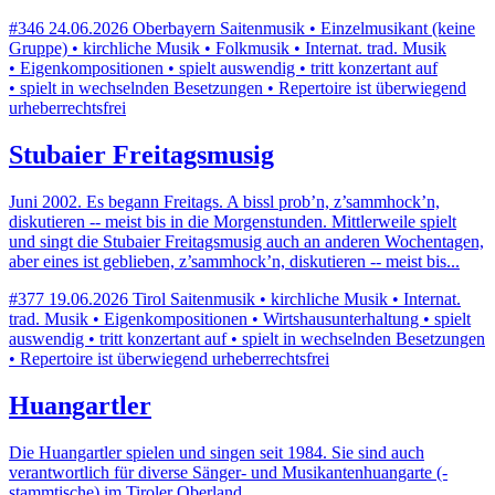
#346
24.06.2026
Oberbayern
Saitenmusik • Einzelmusikant (keine
Gruppe) • kirchliche Musik • Folkmusik • Internat. trad. Musik
• Eigenkompositionen • spielt auswendig • tritt konzertant auf
• spielt in wechselnden Besetzungen • Repertoire ist überwiegend
urheberrechtsfrei
Stubaier Freitagsmusig
Juni 2002. Es begann Freitags. A bissl prob’n, z’sammhock’n,
diskutieren -- meist bis in die Morgenstunden. Mittlerweile spielt
und singt die Stubaier Freitagsmusig auch an anderen Wochentagen,
aber eines ist geblieben, z’sammhock’n, diskutieren -- meist bis...
#377
19.06.2026
Tirol
Saitenmusik • kirchliche Musik • Internat.
trad. Musik • Eigenkompositionen • Wirtshausunterhaltung • spielt
auswendig • tritt konzertant auf • spielt in wechselnden Besetzungen
• Repertoire ist überwiegend urheberrechtsfrei
Huangartler
Die Huangartler spielen und singen seit 1984. Sie sind auch
verantwortlich für diverse Sänger- und Musikantenhuangarte (-
stammtische) im Tiroler Oberland.