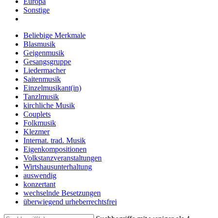
Europa
Sonstige
Beliebige Merkmale
Blasmusik
Geigenmusik
Gesangsgruppe
Liedermacher
Saitenmusik
Einzelmusikant(in)
Tanzlmusik
kirchliche Musik
Couplets
Folkmusik
Klezmer
Internat. trad. Musik
Eigenkompositionen
Volkstanzveranstaltungen
Wirtshausunterhaltung
auswendig
konzertant
wechselnde Besetzungen
überwiegend urheberrechtsfrei