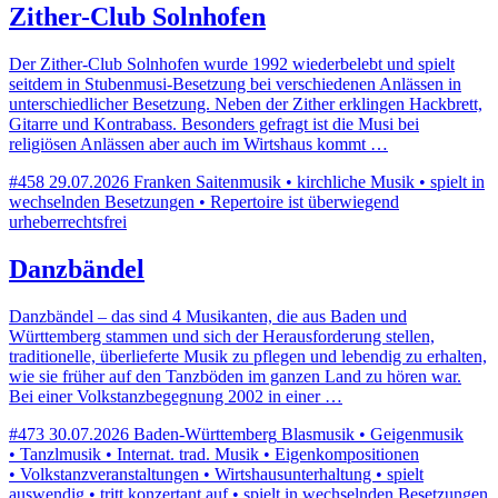
Zither-Club Solnhofen
Der Zither-Club Solnhofen wurde 1992 wiederbelebt und spielt
seitdem in Stubenmusi-Besetzung bei verschiedenen Anlässen in
unterschiedlicher Besetzung. Neben der Zither erklingen Hackbrett,
Gitarre und Kontrabass. Besonders gefragt ist die Musi bei
religiösen Anlässen aber auch im Wirtshaus kommt …
#458
29.07.2026
Franken
Saitenmusik • kirchliche Musik • spielt in
wechselnden Besetzungen • Repertoire ist überwiegend
urheberrechtsfrei
Danzbändel
Danzbändel – das sind 4 Musikanten, die aus Baden und
Württemberg stammen und sich der Herausforderung stellen,
traditionelle, überlieferte Musik zu pflegen und lebendig zu erhalten,
wie sie früher auf den Tanzböden im ganzen Land zu hören war.
Bei einer Volkstanzbegegnung 2002 in einer …
#473
30.07.2026
Baden-Württemberg
Blasmusik • Geigenmusik
• Tanzlmusik • Internat. trad. Musik • Eigenkompositionen
• Volkstanzveranstaltungen • Wirtshausunterhaltung • spielt
auswendig • tritt konzertant auf • spielt in wechselnden Besetzungen