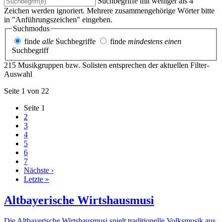
Suchbegriffe mit weniger als 4
Zeichen werden ignoriert. Mehrere zusammengehörige Wörter bitte
in "Anführungszeichen" eingeben.
Suchmodus
finde
alle
Suchbegriffe
finde
mindestens einen
Suchbegriff
215 Musikgruppen bzw. Solisten entsprechen der aktuellen Filter-
Auswahl
Seite 1 von 22
Seite
1
2
3
4
5
6
7
Nächste ›
Letzte »
Altbayerische Wirtshausmusi
Die Altbayerische Wirtshausmusi spielt traditionelle Volksmusik aus