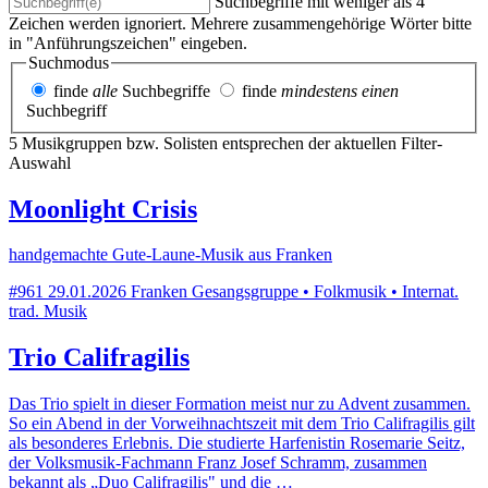
Suchbegriffe mit weniger als 4
Zeichen werden ignoriert. Mehrere zusammengehörige Wörter bitte
in "Anführungszeichen" eingeben.
Suchmodus
finde
alle
Suchbegriffe
finde
mindestens einen
Suchbegriff
5 Musikgruppen bzw. Solisten entsprechen der aktuellen Filter-
Auswahl
Moonlight Crisis
handgemachte Gute-Laune-Musik aus Franken
#961
29.01.2026
Franken
Gesangsgruppe • Folkmusik • Internat.
trad. Musik
Trio Califragilis
Das Trio spielt in dieser Formation meist nur zu Advent zusammen.
So ein Abend in der Vorweihnachtszeit mit dem Trio Califragilis gilt
als besonderes Erlebnis. Die studierte Harfenistin Rosemarie Seitz,
der Volksmusik-Fachmann Franz Josef Schramm, zusammen
bekannt als „Duo Califragilis" und die …