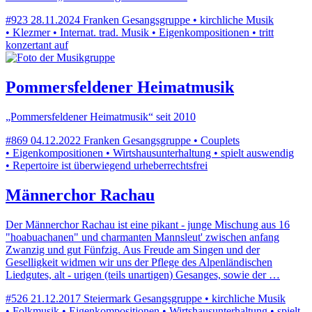
#923
28.11.2024
Franken
Gesangsgruppe • kirchliche Musik
• Klezmer • Internat. trad. Musik • Eigenkompositionen • tritt
konzertant auf
Pommersfeldener Heimatmusik
„Pommersfeldener Heimatmusik“ seit 2010
#869
04.12.2022
Franken
Gesangsgruppe • Couplets
• Eigenkompositionen • Wirtshausunterhaltung • spielt auswendig
• Repertoire ist überwiegend urheberrechtsfrei
Männerchor Rachau
Der Männerchor Rachau ist eine pikant - junge Mischung aus 16
"hoabuachanen" und charmanten Mannsleut' zwischen anfang
Zwanzig und gut Fünfzig. Aus Freude am Singen und der
Geselligkeit widmen wir uns der Pflege des Alpenländischen
Liedgutes, alt - urigen (teils unartigen) Gesanges, sowie der …
#526
21.12.2017
Steiermark
Gesangsgruppe • kirchliche Musik
• Folkmusik • Eigenkompositionen • Wirtshausunterhaltung • spielt