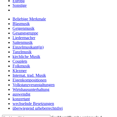
Europa
Sonstige
Beliebige Merkmale
Blasmusik
Geigenmusik
Gesangsgruppe
Liedermacher
Saitenmusik
Einzelmusikant(in)
Tanzlmusik
kirchliche Musik
Couplets
Folkmusik
Klezmer
Internat. trad. Musik
Eigenkompositionen
Volkstanzveranstaltungen
Wirtshausunterhaltung
auswendig
konzertant
wechselnde Besetzungen
überwiegend urheberrechtsfrei