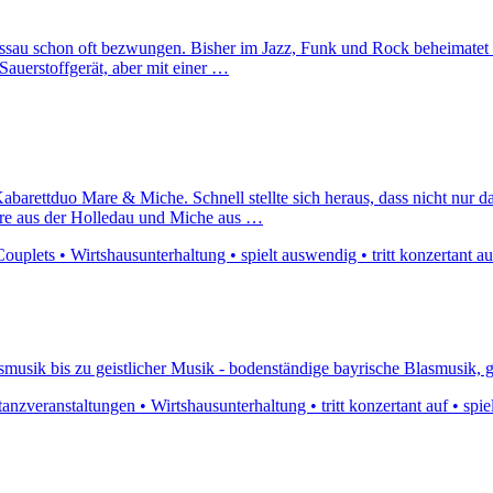
assau schon oft bezwungen. Bisher im Jazz, Funk und Rock beheimatet 
auerstoffgerät, aber mit einer …
arettduo Mare & Miche. Schnell stellte sich heraus, dass nicht nur da
e aus der Holledau und Miche aus …
uplets • Wirtshausunterhaltung • spielt auswendig • tritt konzertant au
usik bis zu geistlicher Musik - bodenständige bayrische Blasmusik, gar
anzveranstaltungen • Wirtshausunterhaltung • tritt konzertant auf • sp