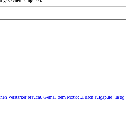
ungszeichen" eingeben.
en Verstärker braucht. Gemäß dem Motto: „Frisch aufgspuid, lustig