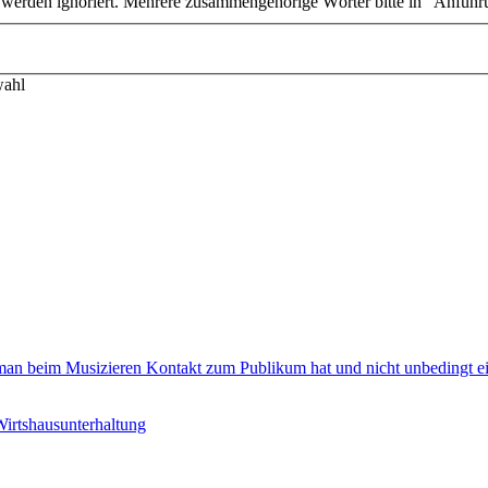
n werden ignoriert. Mehrere zusammengehörige Wörter bitte in "Anführ
wahl
an beim Musizieren Kontakt zum Publikum hat und nicht unbedingt ein
irtshausunterhaltung