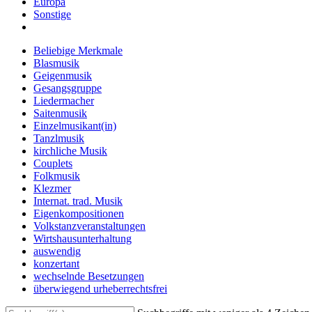
Europa
Sonstige
Beliebige Merkmale
Blasmusik
Geigenmusik
Gesangsgruppe
Liedermacher
Saitenmusik
Einzelmusikant(in)
Tanzlmusik
kirchliche Musik
Couplets
Folkmusik
Klezmer
Internat. trad. Musik
Eigenkompositionen
Volkstanzveranstaltungen
Wirtshausunterhaltung
auswendig
konzertant
wechselnde Besetzungen
überwiegend urheberrechtsfrei