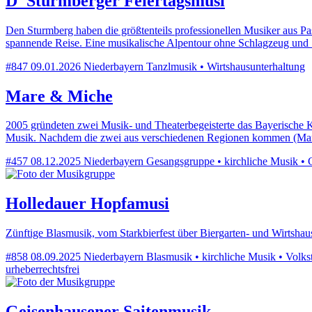
D' Sturmberger Feiertagsmusi
Den Sturmberg haben die größtenteils professionellen Musiker aus P
spannende Reise. Eine musikalische Alpentour ohne Schlagzeug und S
#847
09.01.2026
Niederbayern
Tanzlmusik • Wirtshausunterhaltung
Mare & Miche
2005 gründeten zwei Musik- und Theaterbegeisterte das Bayerische Kab
Musik. Nachdem die zwei aus verschiedenen Regionen kommen (Mar
#457
08.12.2025
Niederbayern
Gesangsgruppe • kirchliche Musik • Co
Holledauer Hopfamusi
Zünftige Blasmusik, vom Starkbierfest über Biergarten- und Wirtshausm
#858
08.09.2025
Niederbayern
Blasmusik • kirchliche Musik • Volkst
urheberrechtsfrei
Geisenhausener Saitenmusik