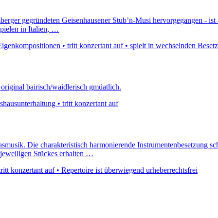
mberger gegründeten Geisenhausener Stub’n-Musi hervorgegangen - ist
pielen in Italien, …
 Eigenkompositionen • tritt konzertant auf • spielt in wechselnden Bese
original bairisch/waidlerisch gmüatlich.
hausunterhaltung • tritt konzertant auf
lasmusik. Die charakteristisch harmonierende Instrumentenbesetzung sc
 jeweiligen Stückes erhalten …
itt konzertant auf • Repertoire ist überwiegend urheberrechtsfrei