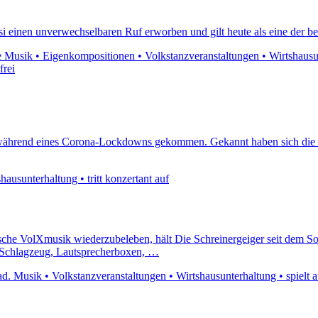
Musi einen unverwechselbaren Ruf erworben und gilt heute als eine de
 Musik • Eigenkompositionen • Volkstanzveranstaltungen • Wirtshausunter
frei
en während eines Corona-Lockdowns gekommen. Gekannt haben sich die 
ausunterhaltung • tritt konzertant auf
dische VolXmusik wiederzubeleben, hält Die Schreinergeiger seit dem S
, Schlagzeug, Lautsprecherboxen, …
ad. Musik • Volkstanzveranstaltungen • Wirtshausunterhaltung • spielt 