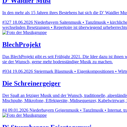
D’ Waidler Musi
In den mehr als 15 Jahren ihres Bestehens hat sich die D’ Waidler 
#327
18.06.2026
Niederbayern
Saitenmusik • Tanzlmusik • kirchliche
wechselnden Besetzungen • Repertoire ist überwiegend urheberrechts
BlechProjekt
Das BlechProjekt gibt es seit Frühjahr 2021. Die Idee dazu ist ihn
sie der Wunsch, gerne mehr bodenständige Musik zu machen.
#934
19.06.2026
Steiermark
Blasmusik • Eigenkompositionen • Wirtsh
Die Schreinergeiger
Der Spaß an fetziger Musik und der Wunsch, traditionelle, alpenlän
Mischpulte, Mikrofone, Effektgeräte, Midisequenzer, Kabelwirrwarr
#4
09.01.2026
Niederbayern
Geigenmusik • Tanzlmusik • Internat. tr