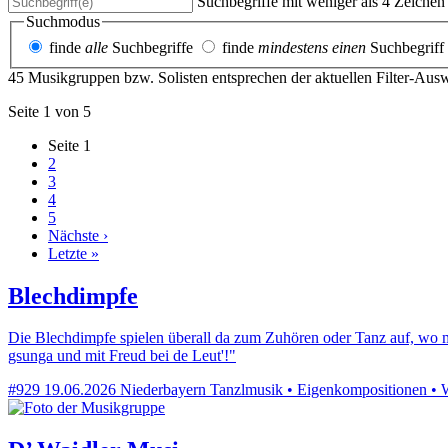
Suchbegriffe mit weniger als 4 Zeiche
Suchmodus
finde
alle
Suchbegriffe
finde
mindestens einen
Suchbegriff
45 Musikgruppen bzw. Solisten entsprechen der aktuellen Filter-Aus
Seite 1 von 5
Seite
1
2
3
4
5
Nächste ›
Letzte »
Blechdimpfe
Die Blechdimpfe spielen überall da zum Zuhören oder Tanz auf, wo m
gsunga und mit Freud bei de Leut'!"
#929
19.06.2026
Niederbayern
Tanzlmusik • Eigenkompositionen • W