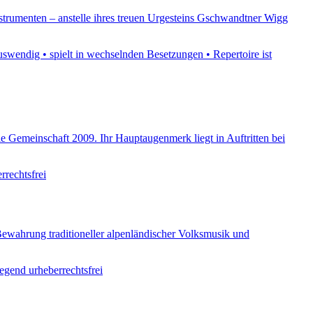
strumenten – anstelle ihres treuen Urgesteins Gschwandtner Wigg
swendig • spielt in wechselnden Besetzungen • Repertoire ist
die Gemeinschaft 2009. Ihr Hauptaugenmerk liegt in Auftritten bei
rrechtsfrei
Bewahrung traditioneller alpenländischer Volksmusik und
egend urheberrechtsfrei