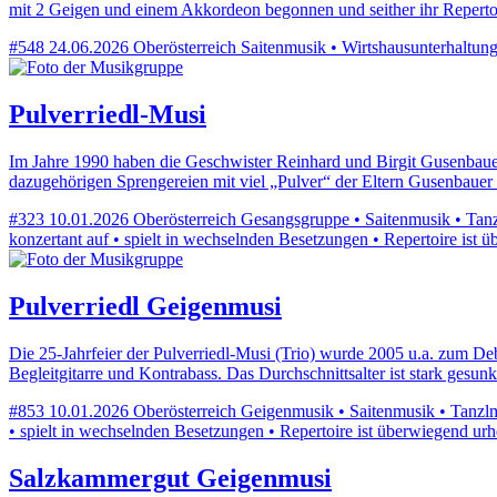
mit 2 Geigen und einem Akkordeon begonnen und seither ihr Reperto
#548
24.06.2026
Oberösterreich
Saitenmusik • Wirtshausunterhaltung 
Pulverriedl-Musi
Im Jahre 1990 haben die Geschwister Reinhard und Birgit Gusenbauer
dazugehörigen Sprengereien mit viel „Pulver“ der Eltern Gusenbauer
#323
10.01.2026
Oberösterreich
Gesangsgruppe • Saitenmusik • Tanzl
konzertant auf • spielt in wechselnden Besetzungen • Repertoire ist ü
Pulverriedl Geigenmusi
Die 25-Jahrfeier der Pulverriedl-Musi (Trio) wurde 2005 u.a. zum De
Begleitgitarre und Kontrabass. Das Durchschnittsalter ist stark gesu
#853
10.01.2026
Oberösterreich
Geigenmusik • Saitenmusik • Tanzlmu
• spielt in wechselnden Besetzungen • Repertoire ist überwiegend urh
Salzkammergut Geigenmusi