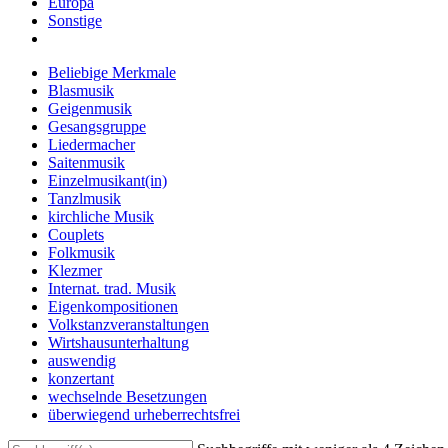
Europa
Sonstige
Beliebige Merkmale
Blasmusik
Geigenmusik
Gesangsgruppe
Liedermacher
Saitenmusik
Einzelmusikant(in)
Tanzlmusik
kirchliche Musik
Couplets
Folkmusik
Klezmer
Internat. trad. Musik
Eigenkompositionen
Volkstanzveranstaltungen
Wirtshausunterhaltung
auswendig
konzertant
wechselnde Besetzungen
überwiegend urheberrechtsfrei