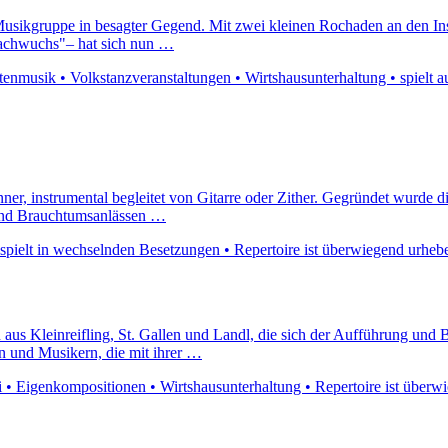
Musikgruppe in besagter Gegend. Mit zwei kleinen Rochaden an den In
"Nachwuchs"– hat sich nun …
nmusik • Volkstanzveranstaltungen • Wirtshausunterhaltung • spielt au
nner, instrumental begleitet von Gitarre oder Zither. Gegründet wurde 
 und Brauchtumsanlässen …
spielt in wechselnden Besetzungen • Repertoire ist überwiegend urhebe
aus Kleinreifling, St. Gallen und Landl, die sich der Aufführung und 
n und Musikern, die mit ihrer …
• Eigenkompositionen • Wirtshausunterhaltung • Repertoire ist überwi