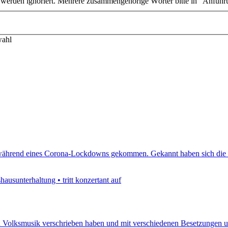
n werden ignoriert. Mehrere zusammengehörige Wörter bitte in "Anführ
wahl
en während eines Corona-Lockdowns gekommen. Gekannt haben sich die 
ausunterhaltung • tritt konzertant auf
hten Volksmusik verschrieben haben und mit verschiedenen Besetzungen