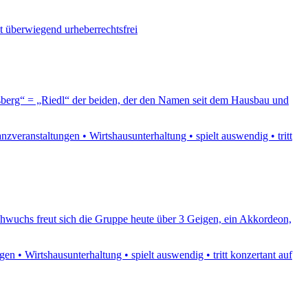
st überwiegend urheberrechtsfrei
usberg“ = „Riedl“ der beiden, der den Namen seit dem Hausbau und
veranstaltungen • Wirtshausunterhaltung • spielt auswendig • tritt
chwuchs freut sich die Gruppe heute über 3 Geigen, ein Akkordeon,
 • Wirtshausunterhaltung • spielt auswendig • tritt konzertant auf