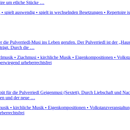
ire um etliche Stücke …
• spielt auswendig • spielt in wechselnden Besetzungen • Repertoire i
 die Pulverriedl-Musi ins Leben gerufen. Der Pulverriedl ist der „Ha
 trägt. Durch die …
musik • Ziachmusi • kirchliche Musik • Eigenkompositionen • Volkstanz
berwiegend urheberrechtsfrei
büt für die Pulverriedl Geigenmusi (Sextett). Durch Liebschaft und Na
nken und der neue …
sik • kirchliche Musik • Eigenkompositionen • Volkstanzveranstaltungen
eberrechtsfrei