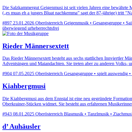
Die Salzkammergut Geigenmusi ist seit vielen Jahren eine bewährte 
(„es muas eh a junges Bluat nachkemma” sagt der 87-jährige) tritt 
#897
23.01.2026
Oberösterreich
Geigenmusik • Gesangsgruppe • Saite
überwiegend urheberrechtsfrei
Rieder Männersextett
Das Rieder Männersextett besteht aus sechs stattlichen Innviertler Mä
Adventsingen und Maiandachten. Sie treten aber zu anderen Volks-
#904
07.05.2025
Oberösterreich
Gesangsgruppe • spielt auswendig • 
Kiahbergmusi
Die Kiahbergmusi aus dem Ennstal ist eine neu gegründete Formation 
Oberkrainer-Stücken widmet. Sie besteht aus erfahrenen Musikerinne
#943
08.01.2025
Oberösterreich
Blasmusik • Tanzlmusik • Ziachmusi 
d’ Auhäusler