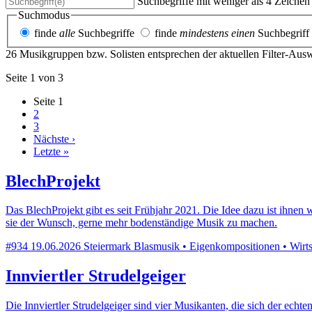
Suchbegriffe mit weniger als 4 Zeiche
Suchmodus
finde
alle
Suchbegriffe
finde
mindestens einen
Suchbegriff
26 Musikgruppen bzw. Solisten entsprechen der aktuellen Filter-Aus
Seite 1 von 3
Seite
1
2
3
Nächste ›
Letzte »
BlechProjekt
Das BlechProjekt gibt es seit Frühjahr 2021. Die Idee dazu ist ihn
sie der Wunsch, gerne mehr bodenständige Musik zu machen.
#934
19.06.2026
Steiermark
Blasmusik • Eigenkompositionen • Wirtsh
Innviertler Strudelgeiger
Die Innviertler Strudelgeiger sind vier Musikanten, die sich der ec