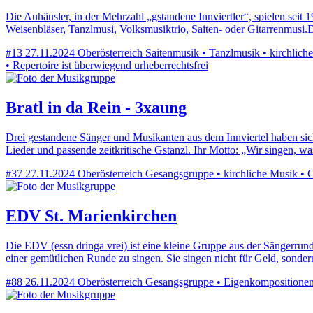
Die Auhäusler, in der Mehrzahl „gstandene Innviertler“, spielen seit 
Weisenbläser, Tanzlmusi, Volksmusiktrio, Saiten- oder Gitarrenmus
#13
27.11.2024
Oberösterreich
Saitenmusik • Tanzlmusik • kirchlich
• Repertoire ist überwiegend urheberrechtsfrei
Bratl in da Rein - 3xaung
Drei gestandene Sänger und Musikanten aus dem Innviertel haben sich 
Lieder und passende zeitkritische Gstanzl. Ihr Motto: „Wir singen, 
#37
27.11.2024
Oberösterreich
Gesangsgruppe • kirchliche Musik • Co
EDV St. Marienkirchen
Die EDV (essn dringa vrei) ist eine kleine Gruppe aus der Sängerrund
einer gemütlichen Runde zu singen. Sie singen nicht für Geld, sonde
#88
26.11.2024
Oberösterreich
Gesangsgruppe • Eigenkompositionen •