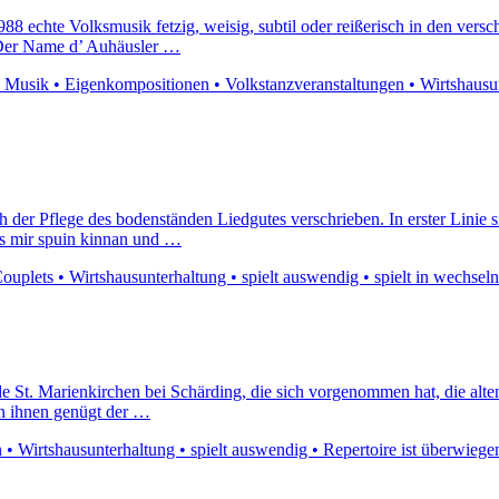
1988 echte Volksmusik fetzig, weisig, subtil oder reißerisch in den ver
i.Der Name d’ Auhäusler …
e Musik • Eigenkompositionen • Volkstanzveranstaltungen • Wirtshausun
der Pflege des bodenständen Liedgutes verschrieben. In erster Linie si
was mir spuin kinnan und …
uplets • Wirtshausunterhaltung • spielt auswendig • spielt in wechsel
e St. Marienkirchen bei Schärding, die sich vorgenommen hat, die alte
rn ihnen genügt der …
 Wirtshausunterhaltung • spielt auswendig • Repertoire ist überwiegen