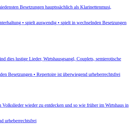
schiedensten Besetzungen hauptssächlich als Klarinettenmusi,
terhaltung • spielt auswendig • spielt in wechselnden Besetzungen
nd dies lustige Lieder, Wirtshausgsangl, Couplets, semierotische
nden Besetzungen • Repertoire ist überwiegend urheberrechtsfrei
n Volkslieder wieder zu entdecken und so wie früher im Wirtshaus in
d urheberrechtsfrei