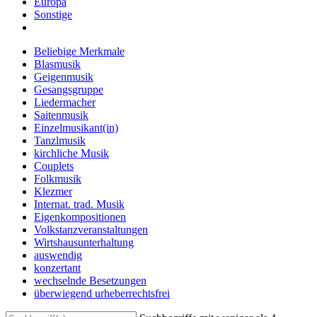
Europa
Sonstige
Beliebige Merkmale
Blasmusik
Geigenmusik
Gesangsgruppe
Liedermacher
Saitenmusik
Einzelmusikant(in)
Tanzlmusik
kirchliche Musik
Couplets
Folkmusik
Klezmer
Internat. trad. Musik
Eigenkompositionen
Volkstanzveranstaltungen
Wirtshausunterhaltung
auswendig
konzertant
wechselnde Besetzungen
überwiegend urheberrechtsfrei