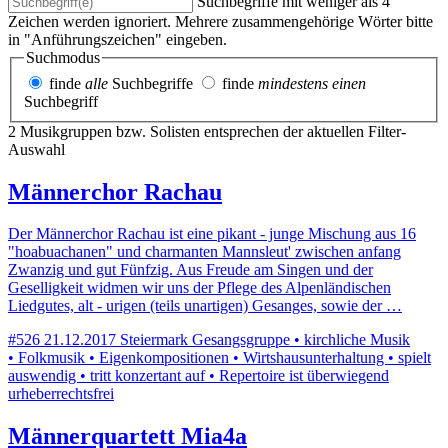
Suchbegriffe mit weniger als 4
Zeichen werden ignoriert. Mehrere zusammengehörige Wörter bitte
in "Anführungszeichen" eingeben.
Suchmodus
finde
alle
Suchbegriffe
finde
mindestens einen
Suchbegriff
2 Musikgruppen bzw. Solisten entsprechen der aktuellen Filter-
Auswahl
Männerchor Rachau
Der Männerchor Rachau ist eine pikant - junge Mischung aus 16
"hoabuachanen" und charmanten Mannsleut' zwischen anfang
Zwanzig und gut Fünfzig. Aus Freude am Singen und der
Geselligkeit widmen wir uns der Pflege des Alpenländischen
Liedgutes, alt - urigen (teils unartigen) Gesanges, sowie der …
#526
21.12.2017
Steiermark
Gesangsgruppe • kirchliche Musik
• Folkmusik • Eigenkompositionen • Wirtshausunterhaltung • spielt
auswendig • tritt konzertant auf • Repertoire ist überwiegend
urheberrechtsfrei
Männerquartett Mia4a