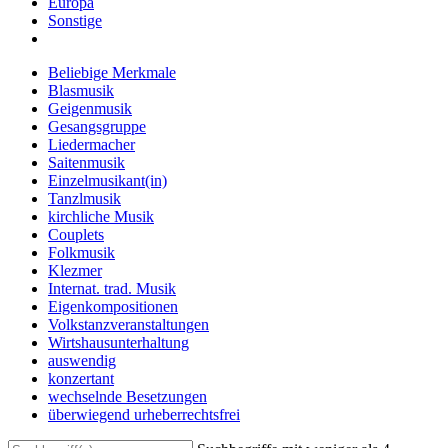
Europa
Sonstige
Beliebige Merkmale
Blasmusik
Geigenmusik
Gesangsgruppe
Liedermacher
Saitenmusik
Einzelmusikant(in)
Tanzlmusik
kirchliche Musik
Couplets
Folkmusik
Klezmer
Internat. trad. Musik
Eigenkompositionen
Volkstanzveranstaltungen
Wirtshausunterhaltung
auswendig
konzertant
wechselnde Besetzungen
überwiegend urheberrechtsfrei