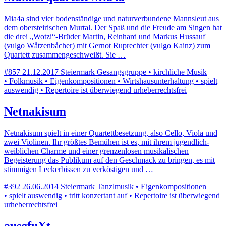
Mia4a sind vier bodenständige und naturverbundene Mannsleut aus
dem obersteirischen Murtal. Der Spaß und die Freude am Singen hat
die drei „Wotzi“-Brüder Martin, Reinhard und Markus Hussauf
(vulgo Wåtzenbåcher) mit Gernot Ruprechter (vulgo Kainz) zum
Quartett zusammengeschweißt. Sie …
#857
21.12.2017
Steiermark
Gesangsgruppe • kirchliche Musik
• Folkmusik • Eigenkompositionen • Wirtshausunterhaltung • spielt
auswendig • Repertoire ist überwiegend urheberrechtsfrei
Netnakisum
Netnakisum spielt in einer Quartettbesetzung, also Cello, Viola und
zwei Violinen. Ihr größtes Bemühen ist es, mit ihrem jugendlich-
weiblichen Charme und einer grenzenlosen musikalischen
Begeisterung das Publikum auf den Geschmack zu bringen, es mit
stimmigen Leckerbissen zu verköstigen und …
#392
26.06.2014
Steiermark
Tanzlmusik • Eigenkompositionen
• spielt auswendig • tritt konzertant auf • Repertoire ist überwiegend
urheberrechtsfrei
ausgfuXt.