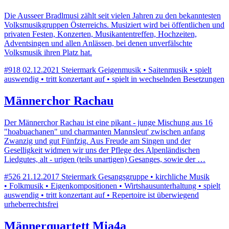
Die Ausseer Bradlmusi zählt seit vielen Jahren zu den bekanntesten
Volksmusikgruppen Österreichs. Musiziert wird bei öffentlichen und
privaten Festen, Konzerten, Musikantentreffen, Hochzeiten,
Adventsingen und allen Anlässen, bei denen unverfälschte
Volksmusik ihren Platz hat.
#918
02.12.2021
Steiermark
Geigenmusik • Saitenmusik • spielt
auswendig • tritt konzertant auf • spielt in wechselnden Besetzungen
Männerchor Rachau
Der Männerchor Rachau ist eine pikant - junge Mischung aus 16
"hoabuachanen" und charmanten Mannsleut' zwischen anfang
Zwanzig und gut Fünfzig. Aus Freude am Singen und der
Geselligkeit widmen wir uns der Pflege des Alpenländischen
Liedgutes, alt - urigen (teils unartigen) Gesanges, sowie der …
#526
21.12.2017
Steiermark
Gesangsgruppe • kirchliche Musik
• Folkmusik • Eigenkompositionen • Wirtshausunterhaltung • spielt
auswendig • tritt konzertant auf • Repertoire ist überwiegend
urheberrechtsfrei
Männerquartett Mia4a