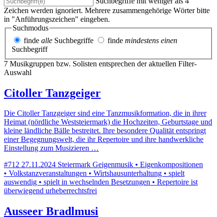
Suchbegriffe mit weniger als 4
Zeichen werden ignoriert. Mehrere zusammengehörige Wörter bitte
in "Anführungszeichen" eingeben.
Suchmodus
finde
alle
Suchbegriffe
finde
mindestens einen
Suchbegriff
7 Musikgruppen bzw. Solisten entsprechen der aktuellen Filter-
Auswahl
Citoller Tanzgeiger
Die Citoller Tanzgeiger sind eine Tanzmusikformation, die in ihrer
Heimat (nördliche Weststeiermark) die Hochzeiten, Geburtstage und
kleine ländliche Bälle bestreitet. Ihre besondere Qualität entspringt
einer Begegnungswelt, die ihr Repertoire und ihre handwerkliche
Einstellung zum Musizieren …
#712
27.11.2024
Steiermark
Geigenmusik • Eigenkompositionen
• Volkstanzveranstaltungen • Wirtshausunterhaltung • spielt
auswendig • spielt in wechselnden Besetzungen • Repertoire ist
überwiegend urheberrechtsfrei
Ausseer Bradlmusi