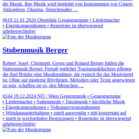
die Musik. Ihre Musik wird begleitet von Instrumenten wie Gitarre,
Akkordeon, Okarina, Streichpsalter …
#619
21.01.2026
Oberpfalz
Gesangsgruppe • Liedermacher
• Eigenkompositionen • Repertoire ist überwiegend
urheberrechtsfrei
Stubenmusik Berger
Robert, Josef, Christoph, Georg und Roland Berger bilden die
Stubenmusik Berger. Fernab jeglicher Tourismusklischees pflegen
die fünf Brüder eine Musiktradition, die typisch für das Mostviertel
ist. Ohne auf moderne Rhythmen, Melodien oder Texte angewiesen
zu sein, schaffen sie es, den Menschen …
#244
19.12.2024
NÖ / Wien
Geigenmusik • Gesangsgruppe
• Liedermacher • Saitenmusik • Tanzlmusik • kirchliche Musik
• Eigenkompositionen • Volkstanzveranstaltungen
• Wirtshausunterhaltung • spielt auswendig • tritt konzertant auf
• spielt in wechselnden Besetzungen • Repertoire ist überwiegend
urheberrechtsfrei