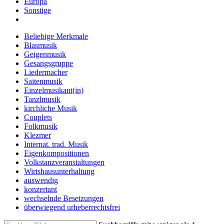
Europa
Sonstige
Beliebige Merkmale
Blasmusik
Geigenmusik
Gesangsgruppe
Liedermacher
Saitenmusik
Einzelmusikant(in)
Tanzlmusik
kirchliche Musik
Couplets
Folkmusik
Klezmer
Internat. trad. Musik
Eigenkompositionen
Volkstanzveranstaltungen
Wirtshausunterhaltung
auswendig
konzertant
wechselnde Besetzungen
überwiegend urheberrechtsfrei