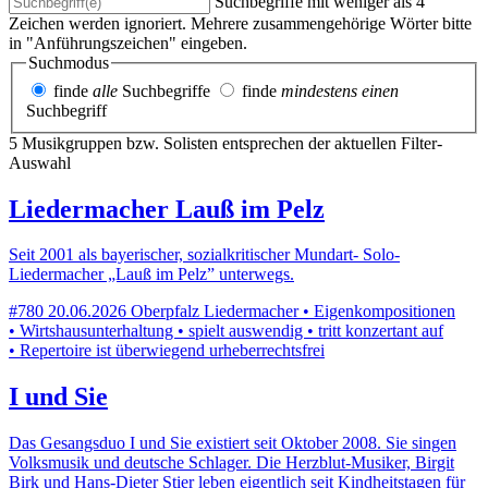
Suchbegriffe mit weniger als 4
Zeichen werden ignoriert. Mehrere zusammengehörige Wörter bitte
in "Anführungszeichen" eingeben.
Suchmodus
finde
alle
Suchbegriffe
finde
mindestens einen
Suchbegriff
5 Musikgruppen bzw. Solisten entsprechen der aktuellen Filter-
Auswahl
Liedermacher Lauß im Pelz
Seit 2001 als bayerischer, sozialkritischer Mundart- Solo-
Liedermacher „Lauß im Pelz” unterwegs.
#780
20.06.2026
Oberpfalz
Liedermacher • Eigenkompositionen
• Wirtshausunterhaltung • spielt auswendig • tritt konzertant auf
• Repertoire ist überwiegend urheberrechtsfrei
I und Sie
Das Gesangsduo I und Sie existiert seit Oktober 2008. Sie singen
Volksmusik und deutsche Schlager. Die Herzblut-Musiker, Birgit
Birk und Hans-Dieter Stier leben eigentlich seit Kindheitstagen für